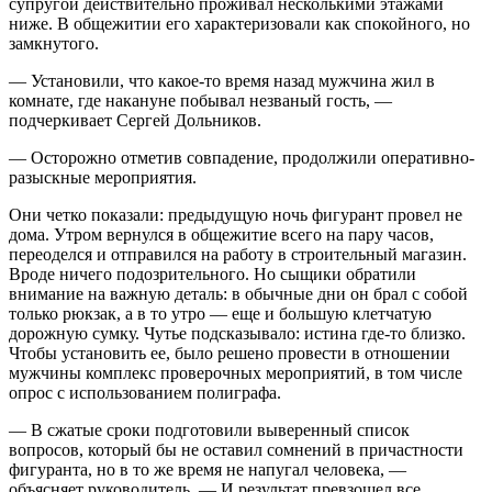
супругой действительно проживал несколькими этажами
ниже. В общежитии его характеризовали как спокойного, но
замкнутого.
— Установили, что какое-то время назад мужчина жил в
комнате, где накануне побывал незваный гость, —
подчеркивает Сергей Дольников.
— Осторожно отметив совпадение, продолжили оперативно-
разыскные мероприятия.
Они четко показали: предыдущую ночь фигурант провел не
дома. Утром вернулся в общежитие всего на пару часов,
переоделся и отправился на работу в строительный магазин.
Вроде ничего подозрительного. Но сыщики обратили
внимание на важную деталь: в обычные дни он брал с собой
только рюкзак, а в то утро — еще и большую клетчатую
дорожную сумку. Чутье подсказывало: истина где-то близко.
Чтобы установить ее, было решено провести в отношении
мужчины комплекс проверочных мероприятий, в том числе
опрос с использованием полиграфа.
— В сжатые сроки подготовили выверенный список
вопросов, который бы не оставил сомнений в причастности
фигуранта, но в то же время не напугал человека, —
объясняет руководитель. — И результат превзошел все