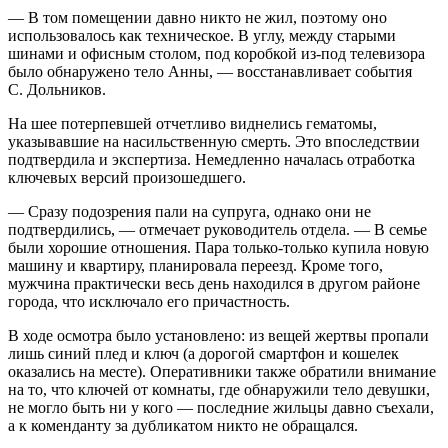
— В том помещении давно никто не жил, поэтому оно
использовалось как техническое. В углу, между старыми
шинами и офисным столом, под коробкой из-под телевизора
было обнаружено тело Анны, — восстанавливает события
С. Дольников.
На шее потерпевшей отчетливо вид­нелись гематомы,
указывавшие на насильственную смерть. Это впоследствии
подтвердила и экспертиза. Немедленно началась отработка
ключевых версий произошедшего.
— Сразу подозрения пали на супруга, однако они не
подтвердились, — отмечает руководитель отдела. — В семье
были хорошие отношения. Пара только-только купила новую
машину и квартиру, планировала переезд. Кроме того,
мужчина практически весь день находился в другом районе
города, что исключало его причастность.
В ходе осмотра было установлено: из вещей жертвы пропали
лишь синий плед и ключ (а дорогой смартфон и кошелек
оказались на месте). Оперативники также обратили внимание
на то, что ключей от комнаты, где обнаружили тело девушки,
не могло быть ни у кого — последние жильцы давно съехали,
а к коменданту за дубликатом никто не обращался.