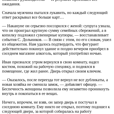
ожидания.
Сначала мужчина пытался лукавить, но каждый следующий
ответ раскрывал все больше карт…
— Накануне он серьезно поссорился с женой: супруга узнала,
что он проиграл крупную сумму семейных сбережений, а в
копилку подложил сувенирные купюры, — восстанавливает
события С. Дольников. — В связи с этим, по его словам, ушел
из общежития. Нам удалось подтвердить, что фигурант
действительно покинул здание и поздно вечером приобрел в
соседнем магазине алкоголь, который употреб­лял ночью.
Иван признался: утром вернулся в свою комнату, надел
костюм, похожий на рабочую спецовку, и поднялся в
помещение, где жил ранее. Дверь открыл своим ключом.
— Оказалось, после переезда тот вернул не все дубликаты, а
новая хозяйка не сменила замок, — добавляет офицер. —
Беспечность женщины позволила ему незаметно проникнуть
внутрь и покопаться в ее вещах.
Ничего, впрочем, не взяв, он запер дверь и постучал в
соседнюю комнату. Ему никто не открыл, поэтому подошел к
следующей двери, за которой собиралась на работу