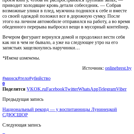
приводит холодящие кровь детали собеседник. — Собрав
возможные улики в плед, мужчина поднялся к себе и вместе
со своей одеждой положил все в дорожную сумку. После
этого на личном автомобиле отправился на работу, а во время
обеденного перерыва выбросил вещи в мусорный контейнер.
Вечером фигурант вернулся домой и продолжил вести себя
как ни в чем не бывало, а уже на следующее утро на его
запястьях защелкнулись наручники…
*Имена изменены.
Источник:
onlinebrest.by
#минск
#тело
#убийство
0
Поделится
VK
OK.ru
Facebook
Twitter
WhatsApp
Telegram
Viber
Предыдущая запись
Национальный рекорд — у воспитанницы Лунинецкой
СДЮСШОР
Следующая запись