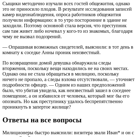
Сыщики методично изучали всех гостей общежития, однако
это не приносило плодов. В результате исследования записей
камер видеонаблюдения, опроса работников общежития
получили информацию: в то утро посторонние в здание не
заходили. Поэтому основной стала версия, что преступник
сам там живет либо ночевал у кого-то из знакомых, благодаря
чему не вызвал подозрений.
— Опрашивая возможных свидетелей, выяснили: в тот день в
комнату к соседке Анны проник неизвестный.
По возвращении домой девушка обнаружила следы
вторжения, поскольку вещи находились не на своих местах.
Однако она не стала обращаться в милицию, поскольку
ничего не пропало, а следы взлома отсутствовали, — уточняет
подробности офицер. — Одним из наших предположений
было, что убитая увидела, как неизвестный зашел в соседнее
помещение, а он избавился от человека, который мог бы его
опознать. Но как преступнику удалось беспрепятственно
проникнуть в запертое жилище?
Ответы на все вопросы
Милиционеры быстро выяснили: визитера звали Иван* и он с