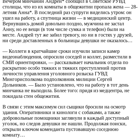
Вечером минчанин Андрей* сообщил в Советское РУВД
столицы, что из их комнаты в общежитии пропала жена — 28-
летняя Анна*. В последний раз супруги виделись утром: он
ушел на работу, а спутница жизни — в медицинский центр.
Вернувшись домой довольно поздно, мужчина не застал
Анну, но ее вещи (в том числе сумка и телефон) были на
месте. Андрей тут же забил тревогу, но ни в гостях у друзей,
ни среди доставленных в больницы девушки не оказалось…
— Коллеги в кратчайшие сроки изучили записи камер
видеонаблюдения, опросили соседей и коллег, разместили в
СМИ ориентировки, — рассказывает начальник отдела по
раскрытию особо тяжких и тяжких преступлений против
личности управления уголовного розыска ГУВД
Мингорисполкома подполковник милиции Сергей
Дольников. — Было установлено, что на работу в тот день
минчанка не выходила. Более того: придя из медцентра, не
покидала стен общежития.
В связи с этим максимум сил сыщики бросили на осмотр
здания. Оперативники и кинологи с собаками, а также
добровольные помощники заглянули в каждый доступный
уголок, но следов девушки не нашли. Продолжая поиски,
открыли ключом коменданта пустовавшую соседнюю
комнату…