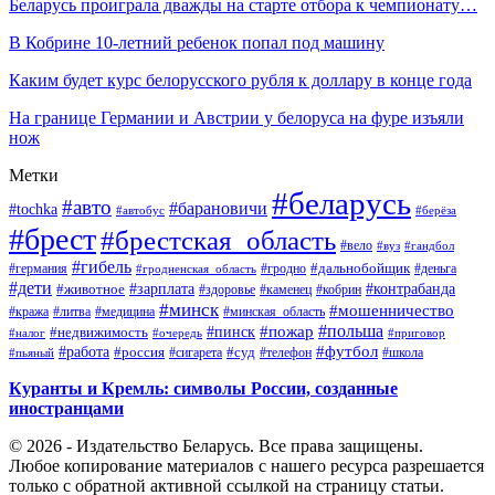
Беларусь проиграла дважды на старте отбора к чемпионату…
В Кобрине 10-летний ребенок попал под машину
Каким будет курс белорусского рубля к доллару в конце года
На границе Германии и Австрии у белоруса на фуре изъяли
нож
Метки
#беларусь
#авто
#барановичи
#tochka
#автобус
#берёза
#брест
#брестская_область
#вело
#вуз
#гандбол
#гибель
#дальнобойщик
#германия
#гродно
#гродненская_область
#деньга
#дети
#зарплата
#животное
#контрабанда
#здоровье
#каменец
#кобрин
#минск
#мошенничество
#кража
#литва
#медицина
#минская_область
#пожар
#польша
#пинск
#недвижимость
#налог
#приговор
#очередь
#работа
#футбол
#суд
#россия
#телефон
#пьяный
#сигарета
#школа
Куранты и Кремль: символы России, созданные
иностранцами
© 2026 - Издательство Беларусь. Все права защищены.
Любое копирование материалов с нашего ресурса разрешается
только с обратной активной ссылкой на страницу статьи.