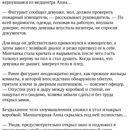
вернувшаяся из медцентра Анна…
— Фигурант сообщил девушке, мол, должен проверить
пожарный извещатель, — рассказывает руководитель. — По
всей видимости, одежда, похожая на рабочую, внушала
доверие, поэтому девушка впустила визитера, не спросив
документов.
Для вида он действительно прикоснулся к извещателю, а
затем завел с хозяйкой диалог и резко притянул ее к себе.
Минчанка стала кричать и вырываться, после чего гость
толкнул жертву на пол и стал душить. Когда понял, что
девушка не дышит, завернул тело в плед.
— Ранее фигурант неоднократно видел, как прежние жильцы
комнаты, в которой впоследствии обнаружили убитую,
прятали ключи за дверным наличником, — поясняет офицер.
— Опустив руку в дыру между коробкой и стеной, он
нащупал его (видимо, хозяева забыли сдать) и без труда
открыл замок.
Бездыханное тело злоумышленник уложил в угол и накрыл
коробкой. Миниатюрная Анна скрылась под ней полностью…
— Уходя, предусмотрительно открыл окно и подложил в
проем книгу, чтобы не распространялся трупный запах, —