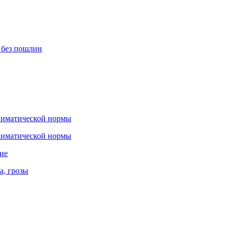
 без пошлин
климатической нормы
климатической нормы
ние
а, грозы