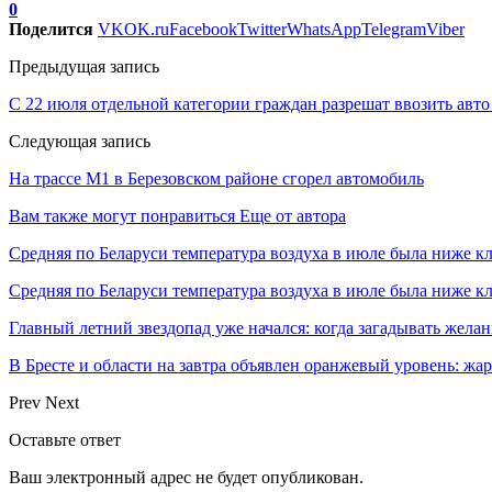
0
Поделится
VK
OK.ru
Facebook
Twitter
WhatsApp
Telegram
Viber
Предыдущая запись
С 22 июля отдельной категории граждан разрешат ввозить авто
Следующая запись
На трассе М1 в Березовском районе сгорел автомобиль
Вам также могут понравиться
Еще от автора
Средняя по Беларуси температура воздуха в июле была ниже 
Средняя по Беларуси температура воздуха в июле была ниже 
Главный летний звездопад уже начался: когда загадывать жела
В Бресте и области на завтра объявлен оранжевый уровень: жар
Prev
Next
Оставьте ответ
Ваш электронный адрес не будет опубликован.