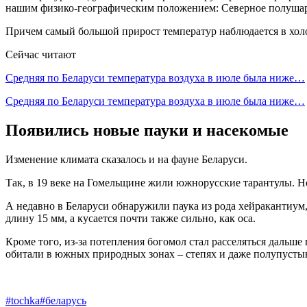
нашим физико-географическим положением: Северное полушарие 
Причем самый большой прирост температур наблюдается в холо
Сейчас читают
Средняя по Беларуси температура воздуха в июле была ниже…
Средняя по Беларуси температура воздуха в июле была ниже…
Появились новые пауки и насекомые
Изменение климата сказалось и на фауне Беларуси.
Так, в 19 веке на Гомельщине жили южнорусские тарантулы. Но
А недавно в Беларуси обнаружили паука из рода хейракантиум
длину 15 мм, а кусается почти также сильно, как оса.
Кроме того, из-за потепления богомол стал расселяться дальш
обитали в южных природных зонах – степях и даже полупусты
#tochka
#беларусь