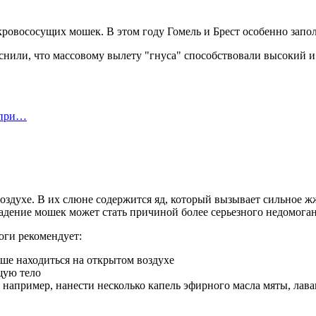
ровососущих мошек. В этом году Гомель и Брест особенно запо
нили, что массовому вылету "гнуса" способствовали высокий и 
 при…
оздухе. В их слюне содержится яд, который вызывает сильное ж
падение мошек может стать причиной более серьезного недомогани
оги рекомендует:
ьше находиться на открытом воздухе
щую тело
 например, нанести несколько капель эфирного масла мяты, лава