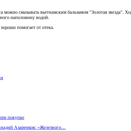
са можно смазывать вьетнамским бальзамом "Золотая звезда". Хо
нного наполовину водой.
 хорошо помогает от отека.
ии
при покупке
еннадий Азаренков: «Железного…