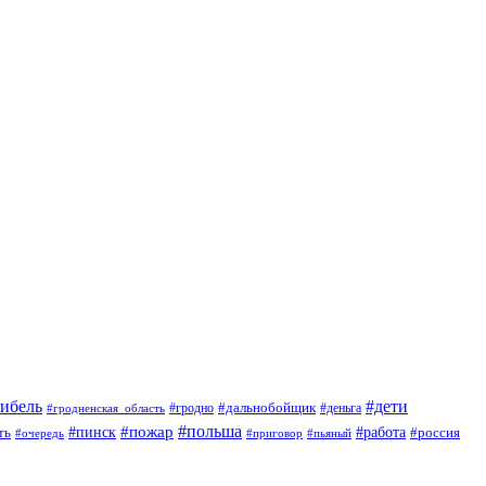
гибель
#дети
#дальнобойщик
#гродно
#гродненская_область
#деньга
#пожар
#польша
#пинск
#работа
ть
#россия
#приговор
#пьяный
#очередь