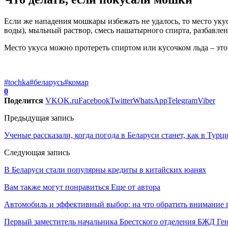
Если же нападения мошкары избежать не удалось, то место уку
воды), мыльный раствор, смесь нашатырного спирта, разбавле
Место укуса можно протереть спиртом или кусочком льда – это
#tochka
#беларусь
#комар
0
Поделится
VK
OK.ru
Facebook
Twitter
WhatsApp
Telegram
Viber
Предыдущая запись
Ученые рассказали, когда погода в Беларуси станет, как в Турц
Следующая запись
В Беларуси стали популярны кредиты в китайских юанях
Вам также могут понравиться
Еще от автора
Автомобиль и эффективный выбор: на что обратить внимание 
Первый заместитель начальника Брестского отделения БЖД Г