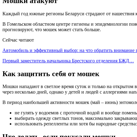
Мошки атакуют
Каждый год южные регионы Беларуси страдают от нашествия к
В Гомельском областном центре гигиены и эпидемиологии пояс
прогнозируют, что мошек может стать больше.
Сейчас читают
Автомобиль и эффективный выбор: на что обратить внимание
Первый заместитель начальника Брестского отделения БЖД…
Как защитить себя от мошек
Мошки нападают в светлое время суток и только на открытом в
через несколько дней, однако у детей и людей с аллергиями на
В период наибольшей активности мошек (май – июнь) энтомол
не гулять у водоемов с проточной водой и вообще помен
выбирать одежду светлых тонов, максимально закрываю
использовать репелленты или хотя бы народные средства:
Что делать, если покусали мошки