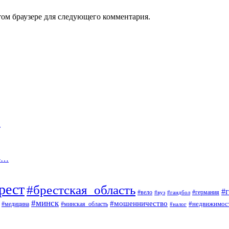
том браузере для следующего комментария.
а
 —…
рест
#брестская_область
#
#вело
#германия
#вуз
#гандбол
#минск
#мошенничество
#недвижимос
#медицина
#минская_область
#налог