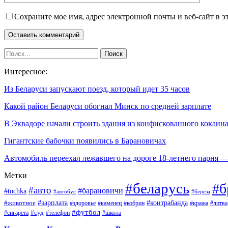
Сохраните мое имя, адрес электронной почты и веб-сайт в э
Интересное:
Из Беларуси запускают поезд, который идет 35 часов
Какой район Беларуси обогнал Минск по средней зарплате
В Эквадоре начали строить здания из конфискованного кокаин
Гигантские бабочки появились в Барановичах
Автомобиль переехал лежавшего на дороге 18-летнего парня
Метки
#беларусь
#б
#авто
#барановичи
#tochka
#автобус
#берёза
#зарплата
#животное
#контрабанда
#здоровье
#каменец
#кобрин
#кража
#литва
#футбол
#суд
#телефон
#сигарета
#школа