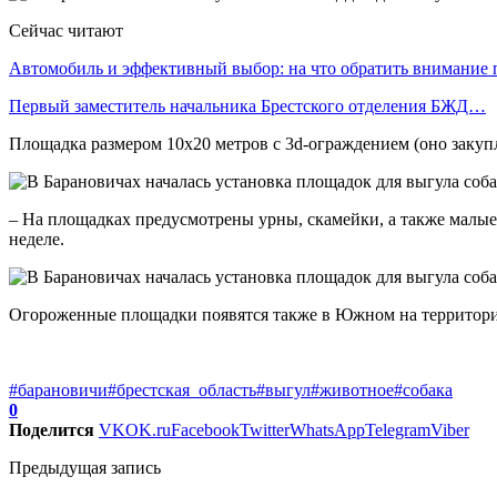
Сейчас читают
Автомобиль и эффективный выбор: на что обратить внимание
Первый заместитель начальника Брестского отделения БЖД…
Площадка размером 10х20 метров с 3d-ограждением (оно закупле
– На площадках предусмотрены урны, скамейки, а также мал
неделе.
Огороженные площадки появятся также в Южном на территории 
#барановичи
#брестская_область
#выгул
#животное
#собака
0
Поделится
VK
OK.ru
Facebook
Twitter
WhatsApp
Telegram
Viber
Предыдущая запись