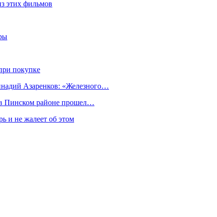
из этих фильмов
ры
при покупке
еннадий Азаренков: «Железного…
к в Пинском районе прошел…
ь и не жалеет об этом