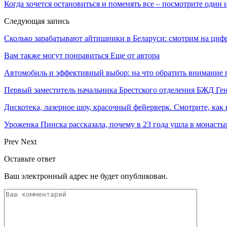
Когда хочется остановиться и поменять все ‒ посмотрите один 
Следующая запись
Сколько зарабатывают айтишники в Беларуси: смотрим на циф
Вам также могут понравиться
Еще от автора
Автомобиль и эффективный выбор: на что обратить внимание 
Первый заместитель начальника Брестского отделения БЖД Г
Дискотека, лазерное шоу, красочный фейерверк. Смотрите, ка
Уроженка Пинска рассказала, почему в 23 года ушла в монастыр
Prev
Next
Оставьте ответ
Ваш электронный адрес не будет опубликован.