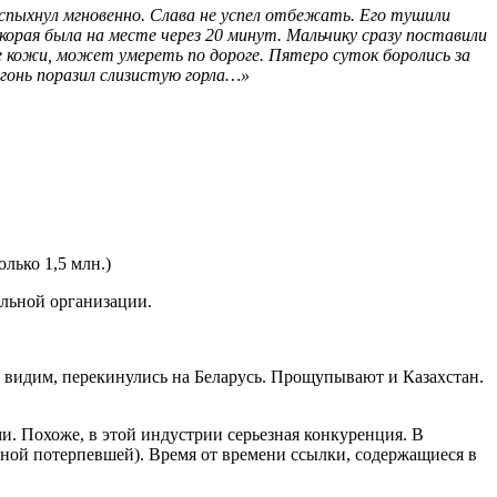
спыхнул мгновенно. Слава не успел отбежать. Eго тушили
Скорая была на месте через 20 минут. Мальчику сразу поставили
ие кожи, может умереть по дороге. Пятеро суток боролись за
огонь поразил слизистую горла…»
лько 1,5 млн.)
ельной организации.
 видим, перекинулись на Беларусь. Прощупывают и Казахстан.
и. Похоже, в этой индустрии серьезная конкуренция. В
ьной потерпевшей). Время от времени ссылки, содержащиеся в