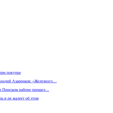
при покупке
еннадий Азаренков: «Железного…
к в Пинском районе прошел…
ь и не жалеет об этом