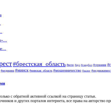
а
…
а…
ми»…
ьше…
рест
#брестская_область
#
#вело
#германия
#вуз
#гандбол
#минск
#мошенничество
#недвижимос
#медицина
#минская_область
#налог
ами
олько с обратной активной ссылкой на страницу статьи.
чников и других порталов интернета, все права на авторство п