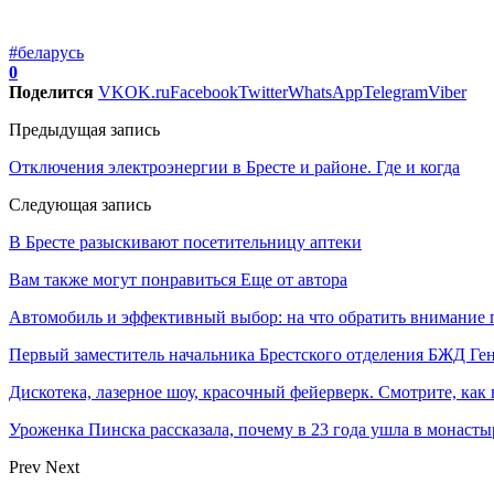
#беларусь
0
Поделится
VK
OK.ru
Facebook
Twitter
WhatsApp
Telegram
Viber
Предыдущая запись
Отключения электроэнергии в Бресте и районе. Где и когда
Следующая запись
В Бресте разыскивают посетительницу аптеки
Вам также могут понравиться
Еще от автора
Автомобиль и эффективный выбор: на что обратить внимание 
Первый заместитель начальника Брестского отделения БЖД Г
Дискотека, лазерное шоу, красочный фейерверк. Смотрите, ка
Уроженка Пинска рассказала, почему в 23 года ушла в монастыр
Prev
Next