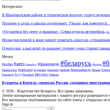
Интересное:
В Ивацевичском районе в техническом колодце утонул мужчин
Питание в садах и школах подорожает. Узнали, как изменится
«Останемся без денег и машины». Cемья купила автомобиль, 
Ирландия первой в мире начнет помечать алкоголь «страшны
Одногодки, а выглядят по-разному: почему одни стареют ран
Метки
#беларусь
#б
#авто
#барановичи
#tochka
#автобус
#берёза
#зарплата
#животное
#контрабанда
#здоровье
#каменец
#кобрин
#кража
#литва
#футбол
#суд
#телефон
#сигарета
#школа
Куранты и Кремль: символы России, созданные иностранц
© 2026 - Издательство Беларусь. Все права защищены.
Любое копирование материалов с нашего ресурса разрешается т
Все материалы опубликованные на сайте взяты с открытых исто
Sign in