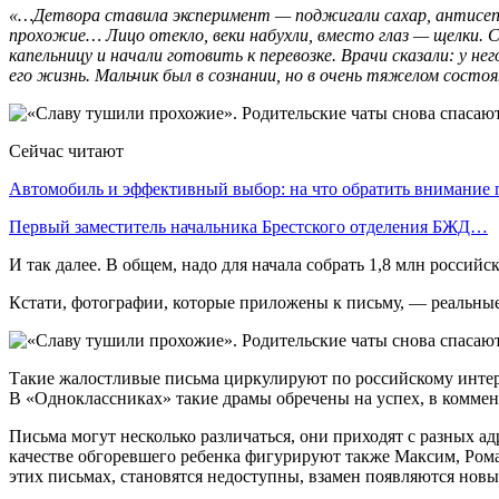
«…Детвора ставила эксперимент — поджигали сахар, антисепт
прохожие… Лицо отекло, веки набухли, вместо глаз — щелки. Си
капельницу и начали готовить к перевозке. Врачи сказали: у 
его жизнь. Мальчик был в сознании, но в очень тяжелом состо
Сейчас читают
Автомобиль и эффективный выбор: на что обратить внимание
Первый заместитель начальника Брестского отделения БЖД…
И так далее. В общем, надо для начала собрать 1,8 млн российс
Кстати, фотографии, которые приложены к письму, — реальные
Такие жалостливые письма циркулируют по российскому интерн
В «Одноклассниках» такие драмы обречены на успех, в комме
Письма могут несколько различаться, они приходят с разных а
качестве обгоревшего ребенка фигурируют также Максим, Рома
этих письмах, становятся недоступны, взамен появляются новы