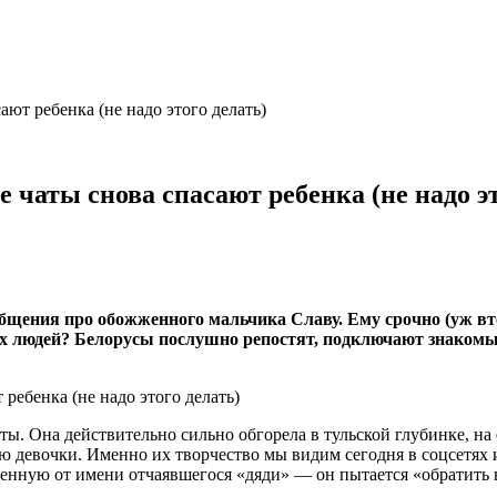
ют ребенка (не надо этого делать)
 чаты снова спасают ребенка (не надо эт
бщения про обожженного мальчика Славу. Ему срочно (уж вто
ых людей? Белорусы послушно репостят, подключают знакомых
иты. Она действительно сильно обгорела в тульской глубинке, на
девочки. Именно их творчество мы видим сегодня в соцсетях и м
ложенную от имени отчаявшегося «дяди» — он пытается «обратить