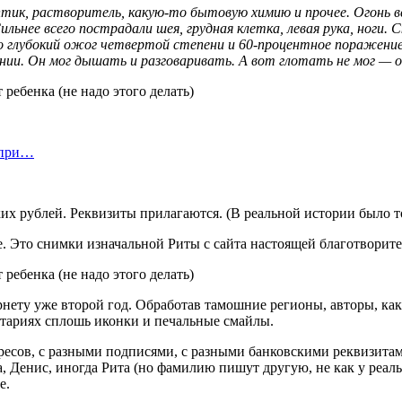
ик, растворитель, какую-то бытовую химию и прочее. Огонь в
льнее всего пострадали шея, грудная клетка, левая рука, ноги. 
него глубокий ожог четвертой степени и 60-процентное поражен
янии. Он мог дышать и разговаривать. А вот глотать не мог — 
 при…
ких рублей. Реквизиты прилагаются. (В реальной истории было то
. Это снимки изначальной Риты с сайта настоящей благотворит
ету уже второй год. Обработав тамошние регионы, авторы, как
нтариях сплошь иконки и печальные смайлы.
дресов, с разными подписями, с разными банковскими реквизитам
, Денис, иногда Рита (но фамилию пишут другую, не как у реал
е.