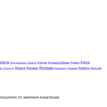
гибель
#дети
#дальнобойщик
#гродно
#гродненская_область
#деньга
#пожар
#польша
#пинск
#работа
ть
#россия
#приговор
#пьяный
#очередь
ринадлежат их законным владельцам.