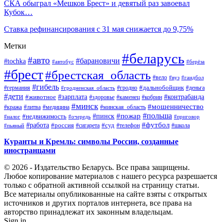
СКА обыграл «Мешков Брест» и девятый раз завоевал
Кубок…
Ставка рефинансирования с 31 мая снижается до 9,75%
Метки
#беларусь
#авто
#барановичи
#tochka
#автобус
#берёза
#брест
#брестская_область
#вело
#вуз
#гандбол
#гибель
#дальнобойщик
#германия
#гродно
#гродненская_область
#деньга
#дети
#зарплата
#животное
#контрабанда
#здоровье
#каменец
#кобрин
#минск
#мошенничество
#кража
#литва
#медицина
#минская_область
#пожар
#польша
#пинск
#недвижимость
#налог
#приговор
#очередь
#работа
#футбол
#суд
#россия
#телефон
#пьяный
#сигарета
#школа
Куранты и Кремль: символы России, созданные
иностранцами
© 2026 - Издательство Беларусь. Все права защищены.
Любое копирование материалов с нашего ресурса разрешается
только с обратной активной ссылкой на страницу статьи.
Все материалы опубликованные на сайте взяты с открытых
источников и других порталов интернета, все права на
авторство принадлежат их законным владельцам.
Sign in