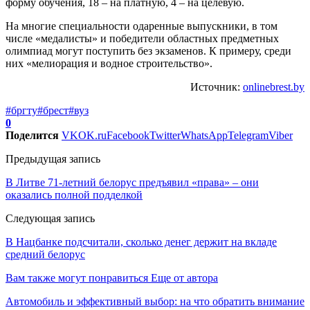
форму обучения, 18 – на платную, 4 – на целевую.
На многие специальности одаренные выпускники, в том
числе «медалисты» и победители областных предметных
олимпиад могут поступить без экзаменов. К примеру, среди
них «мелиорация и водное строительство».
Источник:
onlinebrest.by
#бргту
#брест
#вуз
0
Поделится
VK
OK.ru
Facebook
Twitter
WhatsApp
Telegram
Viber
Предыдущая запись
В Литве 71-летний белорус предъявил «права» – они
оказались полной подделкой
Следующая запись
В Нацбанке подсчитали, сколько денег держит на вкладе
средний белорус
Вам также могут понравиться
Еще от автора
Автомобиль и эффективный выбор: на что обратить внимание