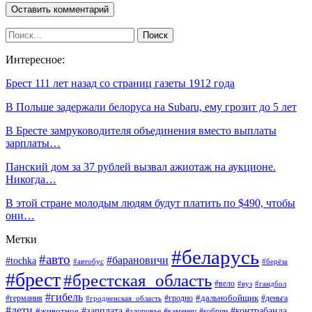
Интересное:
Брест 111 лет назад со страниц газеты 1912 года
В Польше задержали белоруса на Subaru, ему грозит до 5 лет
В Бресте замруководителя объединения вместо выплаты
зарплаты…
Панский дом за 37 рублей вызвал ажиотаж на аукционе.
Никогда…
В этой стране молодым людям будут платить по $490, чтобы
они…
Метки
#беларусь
#авто
#барановичи
#tochka
#автобус
#берёза
#брест
#брестская_область
#вело
#вуз
#гандбол
#гибель
#дальнобойщик
#германия
#гродно
#гродненская_область
#деньга
#дети
#зарплата
#животное
#контрабанда
#здоровье
#каменец
#кобрин