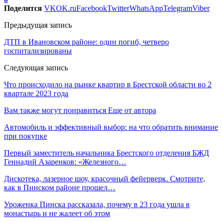
Поделится
VK
OK.ru
Facebook
Twitter
WhatsApp
Telegram
Viber
Предыдущая запись
ДТП в Ивановском районе: один погиб, четверо
госпитализированы
Следующая запись
Что происходило на рынке квартир в Брестской области во 2
квартале 2023 года
Вам также могут понравиться
Еще от автора
Автомобиль и эффективный выбор: на что обратить внимание
при покупке
Первый заместитель начальника Брестского отделения БЖД
Геннадий Азаренков: «Железного…
Дискотека, лазерное шоу, красочный фейерверк. Смотрите,
как в Пинском районе прошел…
Уроженка Пинска рассказала, почему в 23 года ушла в
монастырь и не жалеет об этом