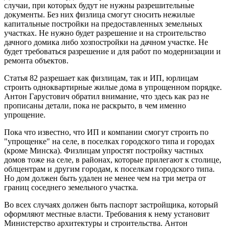
случаи, при которых будут не нужны разрешительные
документы. Без них физлица смогут сносить нежилые
капитальные постройки на предоставленных земельных
участках. Не нужно будет разрешение и на строительство
дачного домика либо хозпостройки на дачном участке. Не
будет требоваться разрешение и для работ по модернизации и
ремонта объектов.
Статья 82 разрешает как физлицам, так и ИП, юрлицам
строить одноквартирные жилые дома в упрощенном порядке.
Антон Гарустович обратил внимание, что здесь как раз не
прописаны детали, пока не раскрыто, в чем именно
упрощение.
Пока что известно, что ИП и компании смогут строить по
"упрощенке" на селе, в поселках городского типа и городах
(кроме Минска). Физлицам упростят постройку частных
домов тоже на селе, в районах, которые прилегают к столице,
облцентрам и другим городам, к поселкам городского типа.
Но дом должен быть удален не менее чем на три метра от
границ соседнего земельного участка.
Во всех случаях должен быть паспорт застройщика, который
оформляют местные власти. Требования к нему установит
Министерство архитектуры и строительства. Антон