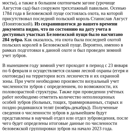
мосты), а также в большом охотничьем загоне (урочище
Августов сад) был сооружен трехэтажный павильон. Осенью
1784 года в Беловежской пуще состоялась охота, на которой
присутствовал последний польский король Станислав Август
(Понятовский).
Из сохранившегося до нашего времени
документа видно, что по состоянию на дату учета в
доступных участках Беловежской пущи было насчитано
284 зубра.
Как оказалось, эта охота была последней охотой
польских королей в Беловежской пуще. Вероятно, именно в
рамках подготовки к данной охоте и был проведен зимний
учет зубров.
В нынешнем году зимний учет проходит в период с 23 января
по 6 февраля и осуществляется силами лесной охраны (егеря и
охотоведы) на территории всех лесничеств и их охранной
зоны. При учете необходимо произвести визуальный учет
численности зубров с определением, по возможности, их
половозрастной структуры. Также при проведении учётных
работ необходимо отметить количество неполноценных
особей зубров (больных, тощих, травмированных, старых и
поздно родившихся телят (ноябрь-декабрь)). Полученные
сведения о численности зубров в дальнейшем будут
представлены в научный отдел или отдел зуброведения, после
чего будет определены итоговые данные по численности
беловежской группировки зубров на начало 2023 года.