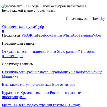
Источник:
onlinebrest.by
#беловежская_пуща
#зубр
0
Поделится
VK
OK.ru
Facebook
Twitter
WhatsApp
Telegram
Viber
Предыдущая запись
Откуда взялась пятидневка и что было раньше? История
рабочего дня
Следующая запись
Пляжную зону расширяют в Барановичах на водохранилище
Мышанка
Вам также могут понравиться
Еще от автора
Куранты и Кремль: символы России, созданные
иностранцами
Брест 111 лет назад со страниц газеты 1912 года