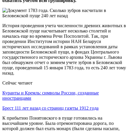
охватить учетом всю группировку.
История проведения учета численности древних животных в
Беловежской пуще насчитывает несколько столетий и
началась еще во времена Речи Посполитой. Так, при
проведении Институтом истории НАН Беларуси
исторических исследований в рамках установления даты
заповедности Беловежской пущи, в фондах Центрального
государственного исторического архива Украины г. Львова
был обнаружен отчет о зимнем учете зубров в Беловежской
пуще, проведенный 15 января 1783 года, то есть 240 лет тому
назад.
Сейчас читают
Куранты и Кремль: символы России, созданные
иностранцами
Брест 111 лет назад со страниц газеты 1912 года
К прибытию Понятовского в пуще готовились на
высочайшем уровне. Была отремонтирована дорога, по
которой должен был ехать монарх (были сделаны насыпи,