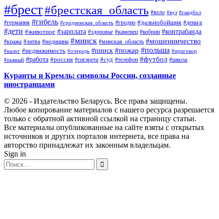
#брест
#брестская_область
#вело
#вуз
#гандбол
#гибель
#дальнобойщик
#германия
#гродно
#гродненская_область
#деньга
#дети
#зарплата
#животное
#контрабанда
#здоровье
#каменец
#кобрин
#минск
#мошенничество
#кража
#литва
#медицина
#минская_область
#пожар
#польша
#пинск
#недвижимость
#налог
#приговор
#очередь
#работа
#футбол
#суд
#россия
#телефон
#пьяный
#сигарета
#школа
Куранты и Кремль: символы России, созданные
иностранцами
© 2026 - Издательство Беларусь. Все права защищены.
Любое копирование материалов с нашего ресурса разрешается
только с обратной активной ссылкой на страницу статьи.
Все материалы опубликованные на сайте взяты с открытых
источников и других порталов интернета, все права на
авторство принадлежат их законным владельцам.
Sign in