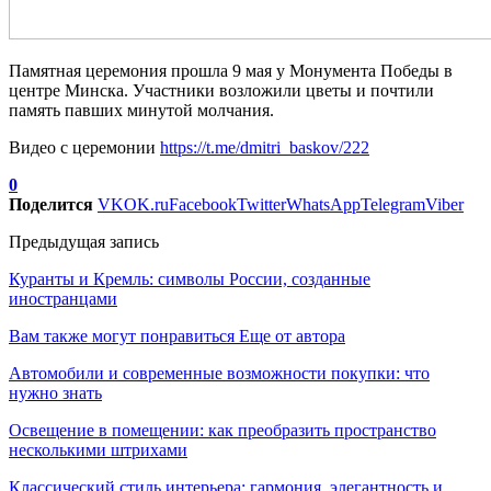
Памятная церемония прошла 9 мая у Монумента Победы в
центре Минска. Участники возложили цветы и почтили
память павших минутой молчания.
Видео с церемонии
https://t.me/dmitri_baskov/222
0
Поделится
VK
OK.ru
Facebook
Twitter
WhatsApp
Telegram
Viber
Предыдущая запись
Куранты и Кремль: символы России, созданные
иностранцами
Вам также могут понравиться
Еще от автора
Автомобили и современные возможности покупки: что
нужно знать
Освещение в помещении: как преобразить пространство
несколькими штрихами
Классический стиль интерьера: гармония, элегантность и