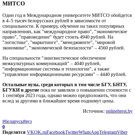
МИТСО
Один год в Международном университете МИТСО обойдется
в 4–5 тысяч белорусских рублей в зависимости от
специальности. К примеру, обучение на таких популярных
направлениях, как "международное право", "экономическое
право", "правоведение" будет стоить 4940 рублей. На
"логистике", "маркетинге", "менеджменте", "мировой
экономике", "экономической безопасности" – 4560 рублей.
На специальности "лингвистическое обеспечение
межкультурных коммуникаций" – 4040 рублей,
"информационные системы и технологии", а также
"управление информационными ресурсами" – 4440 рублей.
Остальные вузы, среди которых в том числе БГУ, БНТУ,
БГУКИ и другие
пока не заявляли о повышении стоимости с
1 сентября 2023 года, однако можно предположить, что они
вслед за другими в ближайшее время поднимут цены.
Источник:
onlinebrest.by
#беларусь
#вуз
0
Поделится
VK
OK.ru
Facebook
Twitter
WhatsApp
Telegram
Viber