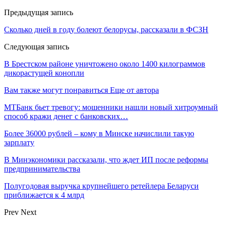
Предыдущая запись
Сколько дней в году болеют белорусы, рассказали в ФСЗН
Следующая запись
В Брестском районе уничтожено около 1400 килограммов
дикорастущей конопли
Вам также могут понравиться
Еще от автора
МТБанк бьет тревогу: мошенники нашли новый хитроумный
способ кражи денег с банковских…
Более 36000 рублей – кому в Минске начислили такую
зарплату
В Минэкономики рассказали, что ждет ИП после реформы
предпринимательства
Полугодовая выручка крупнейшего ретейлера Беларуси
приближается к 4 млрд
Prev
Next