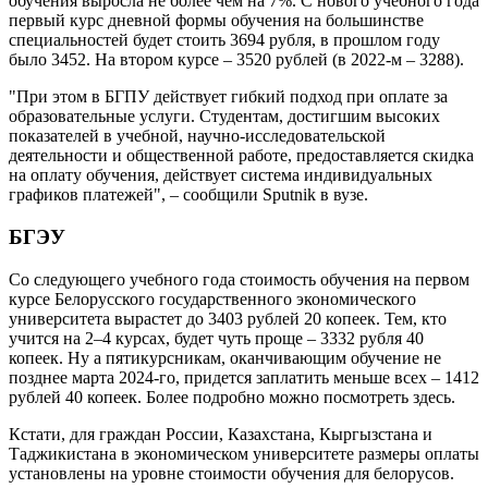
обучения выросла не более чем на 7%. С нового учебного года
первый курс дневной формы обучения на большинстве
специальностей будет стоить 3694 рубля, в прошлом году
было 3452. На втором курсе – 3520 рублей (в 2022-м – 3288).
"При этом в БГПУ действует гибкий подход при оплате за
образовательные услуги. Студентам, достигшим высоких
показателей в учебной, научно-исследовательской
деятельности и общественной работе, предоставляется скидка
на оплату обучения, действует система индивидуальных
графиков платежей", – сообщили Sputnik в вузе.
БГЭУ
Со следующего учебного года стоимость обучения на первом
курсе Белорусского государственного экономического
университета вырастет до 3403 рублей 20 копеек. Тем, кто
учится на 2–4 курсах, будет чуть проще – 3332 рубля 40
копеек. Ну а пятикурсникам, оканчивающим обучение не
позднее марта 2024-го, придется заплатить меньше всех – 1412
рублей 40 копеек. Более подробно можно посмотреть здесь.
Кстати, для граждан России, Казахстана, Кыргызстана и
Таджикистана в экономическом университете размеры оплаты
установлены на уровне стоимости обучения для белорусов.