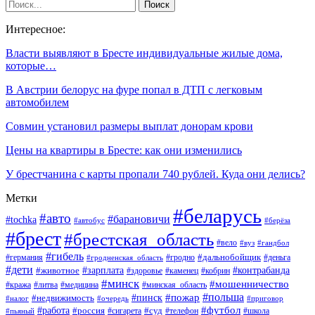
Интересное:
Власти выявляют в Бресте индивидуальные жилые дома,
которые…
В Австрии белорус на фуре попал в ДТП с легковым
автомобилем
Совмин установил размеры выплат донорам крови
Цены на квартиры в Бресте: как они изменились
У брестчанина с карты пропали 740 рублей. Куда они делись?
Метки
#беларусь
#авто
#барановичи
#tochka
#автобус
#берёза
#брест
#брестская_область
#вело
#вуз
#гандбол
#гибель
#дальнобойщик
#германия
#гродно
#гродненская_область
#деньга
#дети
#зарплата
#животное
#контрабанда
#здоровье
#каменец
#кобрин
#минск
#мошенничество
#кража
#литва
#медицина
#минская_область
#пожар
#польша
#пинск
#недвижимость
#налог
#приговор
#очередь
#работа
#футбол
#суд
#россия
#телефон
#пьяный
#сигарета
#школа