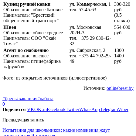
Кузнец ручной ковки
ул. Коммерческая, 1
300-320
Образование: общее базовое
тел. 57-45-63
руб.
Наниматель: "Брестский
(0,5
общественный транспорт"
ставки)
Швея
ул. Московская
554-600
Образование: общее среднее
202Н-3
руб.
Наниматель: ООО "Скай
тел. +375 29 630-42-
Томас"
32
Агент по снабжению
ул. Сябровская, 2
1300-
Образование: высшее
тел. +375 44 792-29-
1400
Наниматель: птицефабрика
49
руб.
«Дружба»
Фото: из открытых источников (иллюстративное)
Источник:
onlinebrest.by
#брест
#вакансия
#работа
0
Поделится
VK
OK.ru
Facebook
Twitter
WhatsApp
Telegram
Viber
Предыдущая запись
Испытания для школьников: какие изменения ждут
выпускников 9-х классов