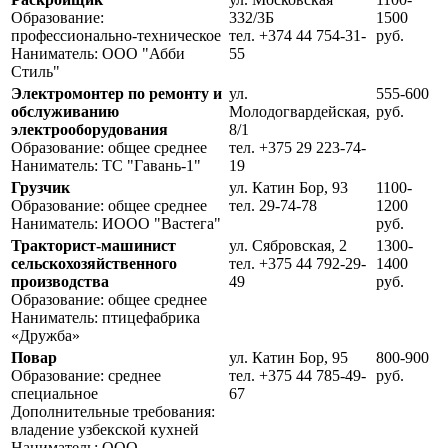
Образование:
332/3Б
1500
профессионально-техническое
тел. +374 44 754-31-
руб.
Наниматель: ООО "Абби
55
Стиль"
Электромонтер по ремонту и
ул.
555-600
обслуживанию
Молодогвардейская,
руб.
электрооборудования
8/1
Образование: общее среднее
тел. +375 29 223-74-
Наниматель: ТС "Гавань-1"
19
Грузчик
ул. Катин Бор, 93
1100-
Образование: общее среднее
тел. 29-74-78
1200
Наниматель: ИООО "Вастега"
руб.
Тракторист-машинист
ул. Сябровская, 2
1300-
сельскохозяйственного
тел. +375 44 792-29-
1400
производства
49
руб.
Образование: общее среднее
Наниматель: птицефабрика
«Дружба»
Повар
ул. Катин Бор, 95
800-900
Образование: среднее
тел. +375 44 785-49-
руб.
специальное
67
Дополнительные требования:
владение узбекской кухней
Наниматель: ООО