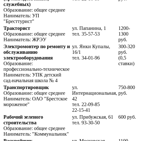
служебных)
Образование: общее среднее
Наниматель: УП
"Бресттурист"
Тракторист
ул. Папанина, 1
1200-
Образование: общее среднее
тел. 35-57-53
1300
Наниматель: ЖРЭУ
руб.
Электромонтер по ремонту и
ул. Янки Купалы,
300-320
обслуживанию
16/1
руб.
электрооборудования
тел. 34-01-96
(0,5
Образование:
ставки)
профессионально-техническое
Наниматель: УПК детский
сад-начальная школа № 4
Транспортировщик
ул.
750-800
Образование: общее среднее
Интернациональная,
руб.
Наниматель: ОАО "Брестское
42
мороженое"
тел. 22-09-85
22-15-41
Рабочий зеленого
ул. Прибужская, 61
600 руб.
строительства
тел. 93-30-50
Образование: общее среднее
Наниматель: "Коммунальник"
Раскройщик
ул. Московская
1100-