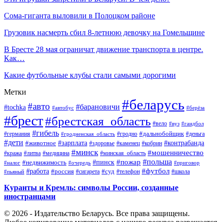
Сома-гиганта выловили в Полоцком районе
Грузовик насмерть сбил 8-летнюю девочку на Гомельщине
В Бресте 28 мая ограничат движение транспорта в центре.
Как…
Какие футбольные клубы стали самыми дорогими
Метки
#беларусь
#авто
#барановичи
#tochka
#автобус
#берёза
#брест
#брестская_область
#вело
#вуз
#гандбол
#гибель
#дальнобойщик
#германия
#гродно
#гродненская_область
#деньга
#дети
#зарплата
#животное
#контрабанда
#здоровье
#каменец
#кобрин
#минск
#мошенничество
#кража
#литва
#медицина
#минская_область
#пожар
#польша
#пинск
#недвижимость
#налог
#приговор
#очередь
#работа
#футбол
#суд
#россия
#телефон
#пьяный
#сигарета
#школа
Куранты и Кремль: символы России, созданные
иностранцами
© 2026 - Издательство Беларусь. Все права защищены.