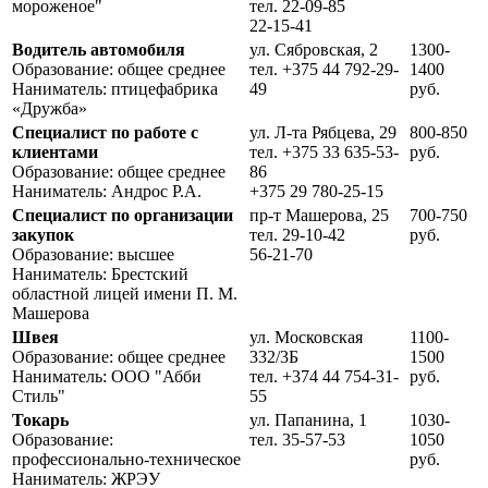
мороженое"
тел. 22-09-85
22-15-41
Водитель автомобиля
ул. Сябровская, 2
1300-
Образование: общее среднее
тел. +375 44 792-29-
1400
Наниматель: птицефабрика
49
руб.
«Дружба»
Специалист по работе с
ул. Л-та Рябцева, 29
800-850
клиентами
тел. +375 33 635-53-
руб.
Образование: общее среднее
86
Наниматель: Андрос Р.А.
+375 29 780-25-15
Специалист по организации
пр-т Машерова, 25
700-750
закупок
тел. 29-10-42
руб.
Образование: высшее
56-21-70
Наниматель: Брестский
областной лицей имени П. М.
Машерова
Швея
ул. Московская
1100-
Образование: общее среднее
332/3Б
1500
Наниматель: ООО "Абби
тел. +374 44 754-31-
руб.
Стиль"
55
Токарь
ул. Папанина, 1
1030-
Образование:
тел. 35-57-53
1050
профессионально-техническое
руб.
Наниматель: ЖРЭУ