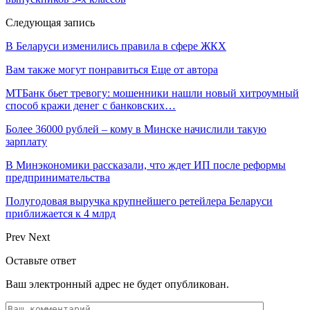
Следующая запись
В Беларуси изменились правила в сфере ЖКХ
Вам также могут понравиться
Еще от автора
МТБанк бьет тревогу: мошенники нашли новый хитроумный
способ кражи денег с банковских…
Более 36000 рублей – кому в Минске начислили такую
зарплату
В Минэкономики рассказали, что ждет ИП после реформы
предпринимательства
Полугодовая выручка крупнейшего ретейлера Беларуси
приближается к 4 млрд
Prev
Next
Оставьте ответ
Ваш электронный адрес не будет опубликован.