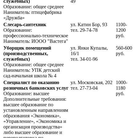
служебных)
49
Образование: общее среднее
Наниматель: птицефабрика
«Дружба»
Слесарь-сантехник
ул. Катин Бор, 93
1100-
Образование:
тел. 29-74-78
1200
профессионально-техническое
руб.
Наниматель: ИООО "Вастега"
Уборщик помещений
ул. Янки Купалы,
560-600
(производственных,
16/1
руб.
служебных)
тел. 34-01-96
Образование: общее среднее
Наниматель: УПК детский
сад-начальная школа № 4
Специалист по оказанию
ул. Московская, 202
1000-
розничных банковских услуг
тел. 27-73-04
1180
Образование: высшее
руб.
Дополнительные требования:
высшее образование по
установленным направлениям
образования «Экономика»,
«Управление», «Экономика и
организация производства»
либо высшее образование и
пере­подготовка по