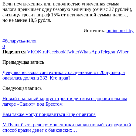
Если неуплаченная или неполностью уплаченная сумма
налога превышает одну базовую величину (сейчас 37 рублей),
физлицу грозит штраф 15% от неуплаченной суммы налога,
но не менее 18,5 рубля.
Источник:
onlinebrest.by
#беларусь
#налог
0
Поделится
VK
OK.ru
Facebook
Twitter
WhatsApp
Telegram
Viber
Предыдущая запись
Девушка вызвала сантехника с расценками от 20 рублей, а
оказалась должна 333. Кто прав?
Следующая запись
Новый спальный корпус строят в детском оздоровительном
лагере «Салют» под Брестом
Вам также могут понравиться
Еще от автора
МТБанк бьет тревогу: мошенники нашли новый хитроумный
способ кражи денег с банковских…