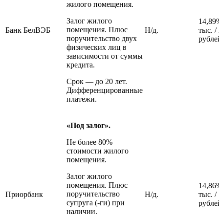
жилого помещения.
Залог жилого
14,89
помещения. Плюс
Банк БелВЭБ
Н/д.
тыс. /
поручительство двух
рубле
физических лиц в
зависимости от суммы
кредита.
Срок — до 20 лет.
Дифференцированные
платежи.
«Под залог».
Не более 80%
стоимости жилого
помещения.
Залог жилого
помещения. Плюс
14,86
поручительство
Приорбанк
Н/д.
тыс. /
супруга (-ги) при
рубле
наличии.