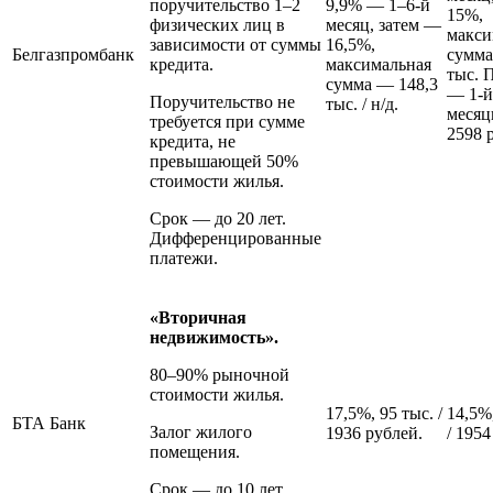
поручительство 1–2
9,9% — 1–6-й
15%,
физических лиц в
месяц, затем —
макси
зависимости от суммы
16,5%,
Белгазпромбанк
сумма
кредита.
максимальная
тыс. 
сумма — 148,3
— 1-й
Поручительство не
тыс. / н/д.
месяц
требуется при сумме
2598 
кредита, не
превышающей 50%
стоимости жилья.
Срок — до 20 лет.
Дифференцированные
платежи.
«Вторичная
недвижимость».
80–90% рыночной
стоимости жилья.
17,5%, 95 тыс. /
14,5%
БТА Банк
Залог жилого
1936 рублей.
/ 1954
помещения.
Срок — до 10 лет.