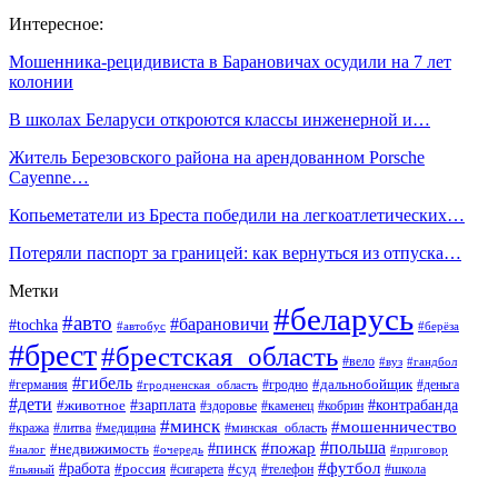
Интересное:
Мошенника-рецидивиста в Барановичах осудили на 7 лет
колонии
В школах Беларуси откроются классы инженерной и…
Житель Березовского района на арендованном Porsche
Cayenne…
Копьеметатели из Бреста победили на легкоатлетических…
Потеряли паспорт за границей: как вернуться из отпуска…
Метки
#беларусь
#авто
#барановичи
#tochka
#автобус
#берёза
#брест
#брестская_область
#вело
#вуз
#гандбол
#гибель
#дальнобойщик
#германия
#гродно
#гродненская_область
#деньга
#дети
#зарплата
#животное
#контрабанда
#здоровье
#каменец
#кобрин
#минск
#мошенничество
#кража
#литва
#медицина
#минская_область
#пожар
#польша
#пинск
#недвижимость
#налог
#приговор
#очередь
#работа
#футбол
#суд
#россия
#телефон
#пьяный
#сигарета
#школа