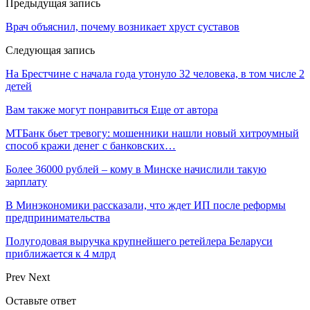
Предыдущая запись
Врач объяснил, почему возникает хруст суставов
Следующая запись
На Брестчине с начала года утонуло 32 человека, в том числе 2
детей
Вам также могут понравиться
Еще от автора
МТБанк бьет тревогу: мошенники нашли новый хитроумный
способ кражи денег с банковских…
Более 36000 рублей – кому в Минске начислили такую
зарплату
В Минэкономики рассказали, что ждет ИП после реформы
предпринимательства
Полугодовая выручка крупнейшего ретейлера Беларуси
приближается к 4 млрд
Prev
Next
Оставьте ответ