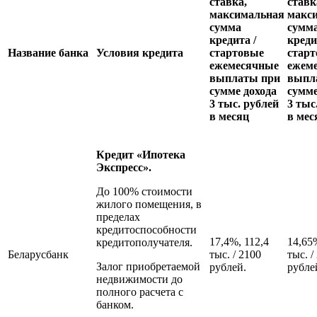
ставка,
ставк
максимальная
макс
сумма
сумм
кредита /
креди
Название банка
Условия кредита
стартовые
стар
ежемесячные
ежем
выплаты при
выпл
сумме дохода
сумме
3 тыс. рублей
3 тыс
в месяц
в мес
Кредит «Ипотека
Экспресс».
До 100% стоимости
жилого помещения, в
пределах
кредитоспособности
17,4%, 112,4
14,65
кредитополучателя.
Беларусбанк
тыс. / 2100
тыс. /
Залог приобретаемой
рублей.
рубле
недвижимости до
полного расчета с
банком.