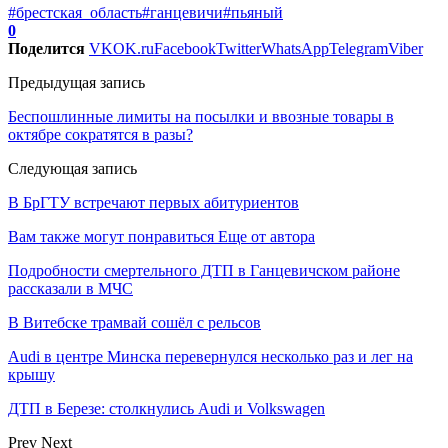
#брестская_область
#ганцевичи
#пьяный
0
Поделится
VK
OK.ru
Facebook
Twitter
WhatsApp
Telegram
Viber
Предыдущая запись
Беспошлинные лимиты на посылки и ввозные товары в
октябре сократятся в разы?
Следующая запись
В БрГТУ встречают первых абитуриентов
Вам также могут понравиться
Еще от автора
Подробности смертельного ДТП в Ганцевичском районе
рассказали в МЧС
В Витебске трамвай сошёл с рельсов
Audi в центре Минска перевернулся несколько раз и лег на
крышу
ДТП в Березе: столкнулись Audi и Volkswagen
Prev
Next