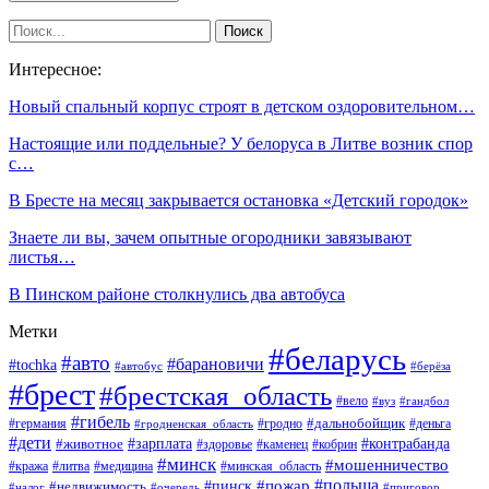
Интересное:
Новый спальный корпус строят в детском оздоровительном…
Настоящие или поддельные? У белоруса в Литве возник спор
с…
В Бресте на месяц закрывается остановка «Детский городок»
Знаете ли вы, зачем опытные огородники завязывают
листья…
В Пинском районе столкнулись два автобуса
Метки
#беларусь
#авто
#барановичи
#tochka
#автобус
#берёза
#брест
#брестская_область
#вело
#вуз
#гандбол
#гибель
#дальнобойщик
#германия
#гродно
#гродненская_область
#деньга
#дети
#зарплата
#животное
#контрабанда
#здоровье
#каменец
#кобрин
#минск
#мошенничество
#кража
#литва
#медицина
#минская_область
#пожар
#польша
#пинск
#недвижимость
#налог
#приговор
#очередь