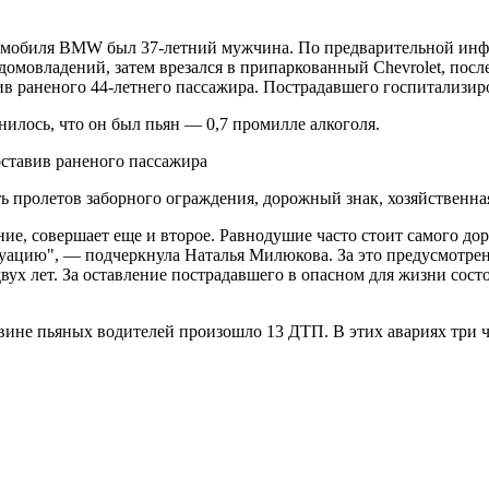
автомобиля BMW был 37-летний мужчина. По предварительной ин
 домовладений, затем врезался в припаркованный Chevrolet, пос
в раненого 44-летнего пассажира. Пострадавшего госпитализир
илось, что он был пьян — 0,7 промилле алкоголя.
ь пролетов заборного ограждения, дорожный знак, хозяйственна
ние, совершает еще и второе. Равнодушие часто стоит самого д
туацию", — подчеркнула Наталья Милюкова. За это предусмотрен
ух лет. За оставление пострадавшего в опасном для жизни состо
 вине пьяных водителей произошло 13 ДТП. В этих авариях три 