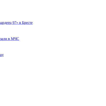
ардеец 97» в Бресте
азали в МЧС
ышу