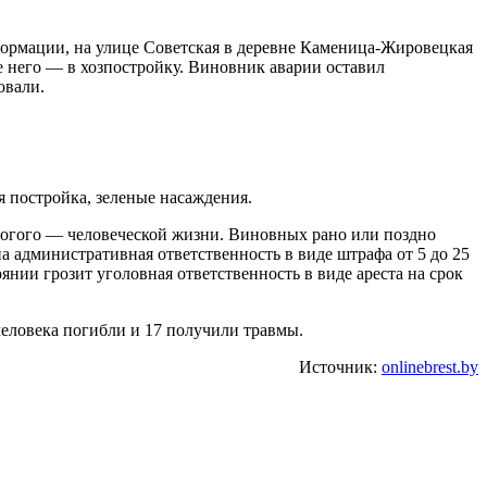
формации, на улице Советская в деревне Каменица-Жировецкая
ле него — в хозпостройку. Виновник аварии оставил
овали.
я постройка, зеленые насаждения.
орогого — человеческой жизни. Виновных рано или поздно
а административная ответственность в виде штрафа от 5 до 25
янии грозит уголовная ответственность в виде ареста на срок
человека погибли и 17 получили травмы.
Источник:
onlinebrest.by