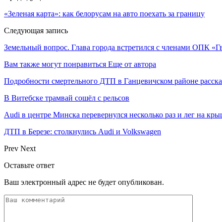
«Зеленая карта»: как белорусам на авто поехать за границу
Следующая запись
Земельный вопрос. Глава города встретился с членами ОПК «Гв
Вам также могут понравиться
Еще от автора
Подробности смертельного ДТП в Ганцевичском районе расск
В Витебске трамвай сошёл с рельсов
Audi в центре Минска перевернулся несколько раз и лег на кр
ДТП в Березе: столкнулись Audi и Volkswagen
Prev
Next
Оставьте ответ
Ваш электронный адрес не будет опубликован.