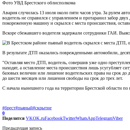
Фото УВД Брестского облисполкома
Авария случилась 13 июля около пяти часов утра. За рулем 
водитель не справился с управлением и протаранил забор двух
покореженную машину и скрылся с места происшествия, остави
Вскоре сбежавшего водителя задержали сотрудники ГАИ. Выясн
В результате ДТП оказались поврежденными автомобили, десят
"Оставляя место ДТП, водитель, совершив уже одно преступле
находят, а оставление места происшествия лишь усугубляет си
базовых величин или лишение водительских права на срок до дв
до шести месяцев или лишения свободы на срок до трех лет.
С начала нынешнего года на территории Брестской области по
#брест
#пьяный
#скрытие
0
Поделится
VK
OK.ru
Facebook
Twitter
WhatsApp
Telegram
Viber
Предыдущая запись