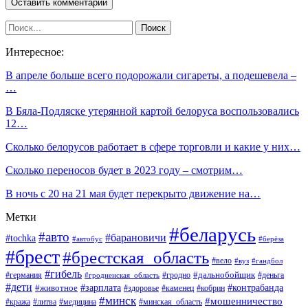
Интересное:
В апреле больше всего подорожали сигареты, а подешевела –
…
В Бяла-Подляске утерянной картой белоруса воспользовались
12…
Сколько белорусов работает в сфере торговли и какие у них…
Сколько переносов будет в 2023 году – смотрим…
В ночь с 20 на 21 мая будет перекрыто движение на…
Метки
#беларусь
#авто
#барановичи
#tochka
#автобус
#берёза
#брест
#брестская_область
#вело
#вуз
#гандбол
#гибель
#дальнобойщик
#германия
#гродно
#гродненская_область
#деньга
#дети
#зарплата
#животное
#контрабанда
#здоровье
#каменец
#кобрин
#минск
#мошенничество
#кража
#литва
#медицина
#минская_область