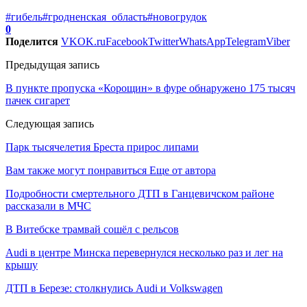
#гибель
#гродненская_область
#новогрудок
0
Поделится
VK
OK.ru
Facebook
Twitter
WhatsApp
Telegram
Viber
Предыдущая запись
В пункте пропуска «Корощин» в фуре обнаружено 175 тысяч
пачек сигарет
Следующая запись
Парк тысячелетия Бреста прирос липами
Вам также могут понравиться
Еще от автора
Подробности смертельного ДТП в Ганцевичском районе
рассказали в МЧС
В Витебске трамвай сошёл с рельсов
Audi в центре Минска перевернулся несколько раз и лег на
крышу
ДТП в Березе: столкнулись Audi и Volkswagen