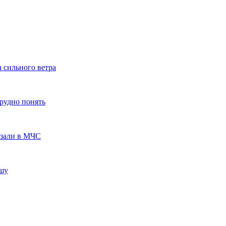
а сильного ветра
трудно понять
азали в МЧС
ышу