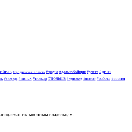
гибель
#дети
#дальнобойщик
#гродно
#гродненская_область
#деньга
#пожар
#польша
#пинск
#работа
ть
#россия
#приговор
#пьяный
#очередь
ринадлежат их законным владельцам.