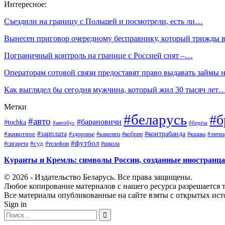
Интересное:
Съездили на границу с Польшей и посмотрели, есть ли…
Вынесен приговор очередному бесправнику, который трижды
Пограничный контроль на границе с Россией снят –…
Операторам сотовой связи предоставят право выдавать займы
Как выглядел бы сегодня мужчина, который жил 30 тысяч лет
Метки
#беларусь
#б
#авто
#барановичи
#tochka
#автобус
#берёза
#зарплата
#животное
#контрабанда
#здоровье
#каменец
#кобрин
#кража
#литва
#футбол
#суд
#телефон
#сигарета
#школа
Куранты и Кремль: символы России, созданные иностранц
© 2026 - Издательство Беларусь. Все права защищены.
Любое копирование материалов с нашего ресурса разрешается т
Все материалы опубликованные на сайте взяты с открытых исто
Sign in