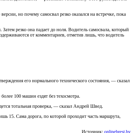
ерсии, но почему самосвал резко оказался на встречке, пока
 Затем резко она падает до ноля. Водитель самосвала, который
оздерживаются от комментариев, отметив лишь, что водитель
тверждения его нормального технического состояния, — сказал
более 100 машин ездят без техосмотра.
едется тотальная проверка, — сказал Андрей Швед.
ишь 15. Сама дорога, по которой проходит часть маршрута,
Источник:
onlinebrest.by