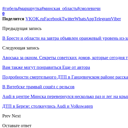
#гибель
#маршрутка
#минская_область
#смолевичи
0
Поделится
VK
OK.ru
Facebook
Twitter
WhatsApp
Telegram
Viber
Предыдущая запись
В Бресте и области на завтра объявлен оранжевый уровень из-з
Следующая запись
Авоська за окном. Секреты советских домов, которые сегодня 
Вам также могут понравиться
Еще от автора
Подробности смертельного ДТП в Ганцевичском районе расск
В Витебске трамвай сошёл с рельсов
Audi в центре Минска перевернулся несколько раз и лег на кр
ДТП в Березе: столкнулись Audi и Volkswagen
Prev
Next
Оставьте ответ