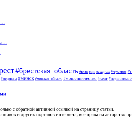
 в…
 на…
…
рест
#брестская_область
#
#вело
#германия
#вуз
#гандбол
#минск
#мошенничество
#недвижимос
#медицина
#минская_область
#налог
ами
олько с обратной активной ссылкой на страницу статьи.
чников и других порталов интернета, все права на авторство п