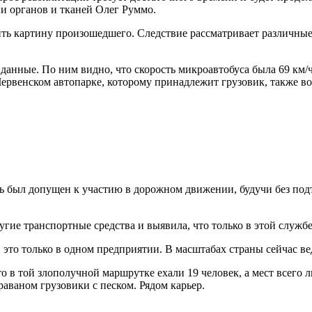
и органов и тканей Олег Руммо.
ь картину произошедшего. Следствие рассматривает различные в
анные. По ним видно, что скорость микроавтобуса была 69 км/ч.
Червенском автопарке, которому принадлежит грузовик, также в
ть был допущен к участию в дорожном движении, будучи без под
ие транспортные средства и выявила, что только в этой службе 
, это только в одном предприятии. В масштабах страны сейчас в
 в той злополучной маршрутке ехали 19 человек, а мест всего л
раваном грузовики с песком. Рядом карьер.