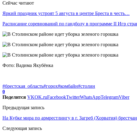
Сейчас читают
Яркий праздник устроят 5 августа в центре Бреста в честь…
Расписание соревнований по гандболу в программе II Игр стр
Фото: Вадима Якубёнка
#брестская_область
#горох
#комбайн
#столин
0
Поделится
VK
OK.ru
Facebook
Twitter
WhatsApp
Telegram
Viber
Предыдущая запись
На Кубке мира по армрестлингу в г. Загреб (Хорватия) брестча
Следующая запись