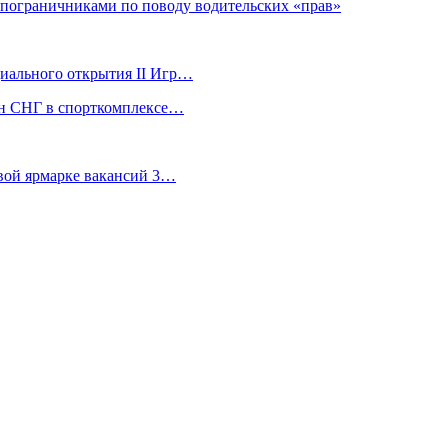
 пограничниками по поводу водительских «прав»
ициального открытия II Игр…
ран СНГ в спорткомплексе…
евой ярмарке вакансий 3…