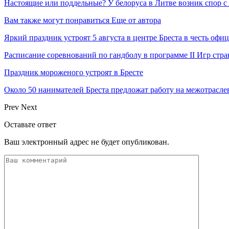
Настоящие или поддельные? У белоруса в Литве возник спор с
Вам также могут понравиться
Еще от автора
Яркий праздник устроят 5 августа в центре Бреста в честь оф
Расписание соревнований по гандболу в программе II Игр ст
Праздник мороженого устроят в Бресте
Около 50 нанимателей Бреста предложат работу на межотрасл
Prev
Next
Оставьте ответ
Ваш электронный адрес не будет опубликован.