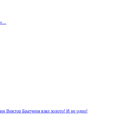
ан…
нин Виктор Братченя взял золото! И не одно!