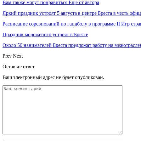
Вам также могут понравиться
Еще от автора
Яркий праздник устроят 5 августа в центре Бреста в честь оф
Расписание соревнований по гандболу в программе II Игр ст
Праздник мороженого устроят в Бресте
Около 50 нанимателей Бреста предложат работу на межотрасл
Prev
Next
Оставьте ответ
Ваш электронный адрес не будет опубликован.