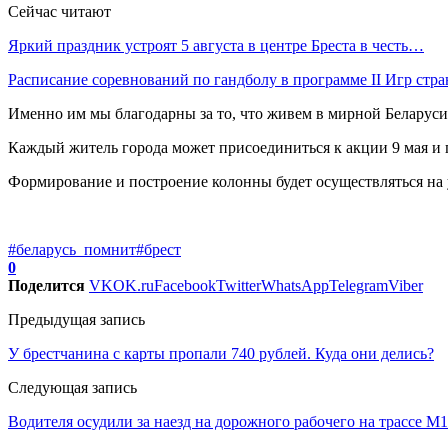
Сейчас читают
Яркий праздник устроят 5 августа в центре Бреста в честь…
Расписание соревнований по гандболу в программе II Игр стр
Именно им мы благодарны за то, что живем в мирной Беларуси
Каждый житель города может присоединиться к акции 9 мая и 
Формирование и построение колонны будет осуществляться на 
#беларусь_помнит
#брест
0
Поделится
VK
OK.ru
Facebook
Twitter
WhatsApp
Telegram
Viber
Предыдущая запись
У брестчанина с карты пропали 740 рублей. Куда они делись?
Следующая запись
Водителя осудили за наезд на дорожного рабочего на трассе М1