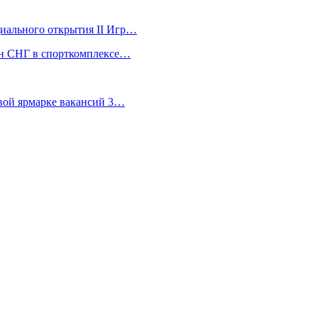
ициального открытия II Игр…
ран СНГ в спорткомплексе…
евой ярмарке вакансий 3…