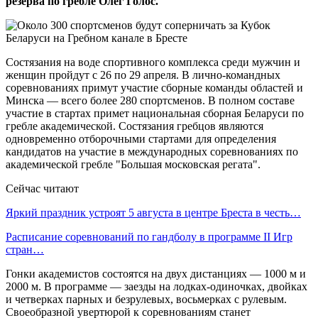
резерва по гребле Олег Голос.
Состязания на воде спортивного комплекса среди мужчин и
женщин пройдут с 26 по 29 апреля. В лично-командных
соревнованиях примут участие сборные команды областей и
Минска — всего более 280 спортсменов. В полном составе
участие в стартах примет национальная сборная Беларуси по
гребле академической. Состязания гребцов являются
одновременно отборочными стартами для определения
кандидатов на участие в международных соревнованиях по
академической гребле "Большая московская регата".
Сейчас читают
Яркий праздник устроят 5 августа в центре Бреста в честь…
Расписание соревнований по гандболу в программе II Игр
стран…
Гонки академистов состоятся на двух дистанциях — 1000 м и
2000 м. В программе — заезды на лодках-одиночках, двойках
и четверках парных и безрулевых, восьмерках с рулевым.
Своеобразной увертюрой к соревнованиям станет