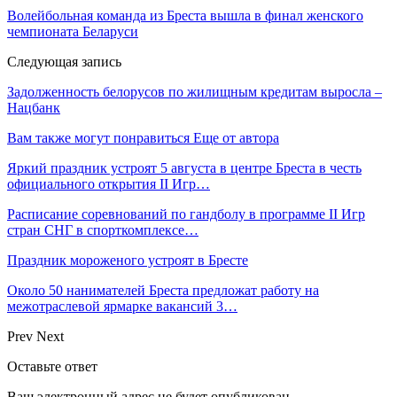
Волейбольная команда из Бреста вышла в финал женского
чемпионата Беларуси
Следующая запись
Задолженность белорусов по жилищным кредитам выросла –
Нацбанк
Вам также могут понравиться
Еще от автора
Яркий праздник устроят 5 августа в центре Бреста в честь
официального открытия II Игр…
Расписание соревнований по гандболу в программе II Игр
стран СНГ в спорткомплексе…
Праздник мороженого устроят в Бресте
Около 50 нанимателей Бреста предложат работу на
межотраслевой ярмарке вакансий 3…
Prev
Next
Оставьте ответ
Ваш электронный адрес не будет опубликован.