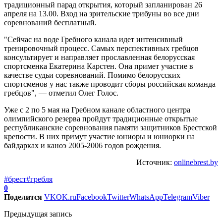
традиционный парад открытия, который запланирован 26
апреля на 13.00. Вход на зрительские трибуны во все дни
соревнований бесплатный.
"Сейчас на воде Гребного канала идет интенсивный
тренировочный процесс. Самых перспективных гребцов
консультирует и направляет прославленная белорусская
спортсменка Екатерина Карстен. Она примет участие в
качестве судьи соревнований. Помимо белорусских
спортсменов у нас также проводит сборы российская команда
гребцов", — отметил Олег Голос.
Уже с 2 по 5 мая на Гребном канале областного центра
олимпийского резерва пройдут традиционные открытые
республиканские соревнования памяти защитников Брестской
крепости. В них примут участие юниоры и юниорки на
байдарках и каноэ 2005-2006 годов рождения.
Источник:
onlinebrest.by
#брест
#гребля
0
Поделится
VK
OK.ru
Facebook
Twitter
WhatsApp
Telegram
Viber
Предыдущая запись