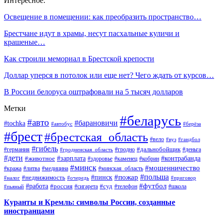
Интересное:
Освещение в помещении: как преобразить пространство…
Брестчане идут в храмы, несут пасхальные куличи и
крашеные…
Как строили мемориал в Брестской крепости
Доллар уперся в потолок или еще нет? Чего ждать от курсов…
В России белоруса оштрафовали на 5 тысяч долларов
Метки
#беларусь
#авто
#барановичи
#tochka
#автобус
#берёза
#брест
#брестская_область
#вело
#вуз
#гандбол
#гибель
#дальнобойщик
#германия
#гродно
#гродненская_область
#деньга
#дети
#зарплата
#животное
#контрабанда
#здоровье
#каменец
#кобрин
#минск
#мошенничество
#кража
#литва
#медицина
#минская_область
#пожар
#польша
#пинск
#недвижимость
#налог
#приговор
#очередь
#работа
#футбол
#суд
#россия
#телефон
#пьяный
#сигарета
#школа
Куранты и Кремль: символы России, созданные
иностранцами