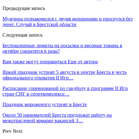
Предыдущая запись
Мужчина познакомился с двумя женщинами и проснулся без
денег. Случай в Брестской области
Следующая запись
Беспошлинные лимиты на посылки и ввозные товары в
октябре сократятся в разы?
Вам также могут понравиться
Еще от автора
Яркий праздник устроят 5 августа в центре Бреста в честь
официального открытия II Игр…
Расписание соревнований по гандболу в программе II Игр
стран СНГ в спорткомплексе…
Праздник мороженого устроят в Бресте
Около 50 нанимателей Бреста предложат работу на
межотраслевой ярмарке вакансий 3…
Prev
Next