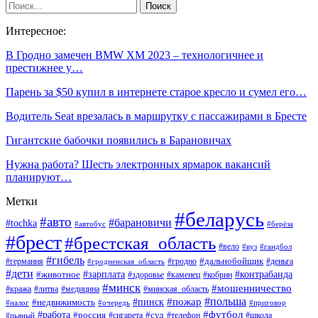
Интересное:
В Гродно замечен BMW XM 2023 – технологичнее и
престижнее у…
Парень за $50 купил в интернете старое кресло и сумел его…
Водитель Seat врезалась в маршрутку с пассажирами в Бресте
Гигантские бабочки появились в Барановичах
Нужна работа? Шесть электронных ярмарок вакансий
планируют…
Метки
#беларусь
#авто
#барановичи
#tochka
#автобус
#берёза
#брест
#брестская_область
#вело
#вуз
#гандбол
#гибель
#дальнобойщик
#германия
#гродно
#гродненская_область
#деньга
#дети
#зарплата
#животное
#контрабанда
#здоровье
#каменец
#кобрин
#минск
#мошенничество
#кража
#литва
#медицина
#минская_область
#пожар
#польша
#пинск
#недвижимость
#налог
#приговор
#очередь
#работа
#футбол
#суд
#россия
#телефон
#пьяный
#сигарета
#школа