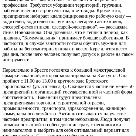
профессиям. Требуются уборщики территорий, грузчики,
рабочие зеленого строительства, цветоводы. Кроме того,
предприятие набирает квалифицированную рабочую силу —
водителей, водителей погрузчика, слесарей-сантехников,
слесарей-ремонтников, слесарей-электриков", — рассказала
Инна Новожилова. Она добавила, что в теплый период, как
правило, "Коммунальник" принимает больше работников. В
частности, в службе занятости готовы обучить мужчин для
работы на бензомоторных пилах и косах. Курс длится всего
два дня, после чего человек получает допуск к работе на таком
инструменте.
Параллельно в Бресте готовятся к большой межотраслевой
ярмарке вакансий, которая запланирована на 3 августа. Она
пройдет с 11.00 до 13.00 в круглом зале Брестского
горисполкома (ул. Энгельса,3). Ожидается участие не менее 50
предприятий и организаций государственной и частной форм
собственности. "Вакансии будут представлены
предприятиями торговли, строительной отрасли,
промышленности, транспорта, здравоохранения, жилищно-
коммунального хозяйства. Активно отзываются на участие
частные предприятия, в том числе небольшие. Люди получат
возможность пройти собеседование сразу с несколькими
нанимателями и выбрать для себя оптимальный вариант для
трудоустройства", — заметила собеседница.