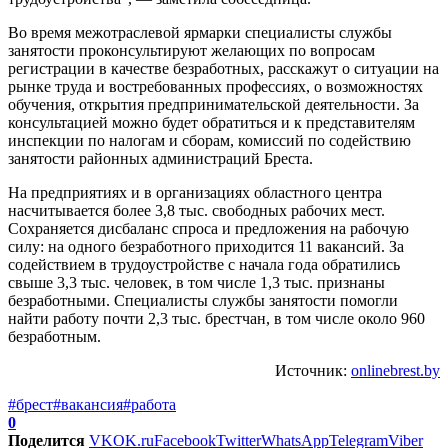
Во время межотраслевой ярмарки специалисты службы
занятости проконсультируют желающих по вопросам
регистрации в качестве безработных, расскажут о ситуации на
рынке труда и востребованных профессиях, о возможностях
обучения, открытия предпринимательской деятельности. За
консультацией можно будет обратиться и к представителям
инспекции по налогам и сборам, комиссий по содействию
занятости районных администраций Бреста.
На предприятиях и в организациях областного центра
насчитывается более 3,8 тыс. свободных рабочих мест.
Сохраняется дисбаланс спроса и предложения на рабочую
силу: на одного безработного приходится 11 вакансий. За
содействием в трудоустройстве с начала года обратились
свыше 3,3 тыс. человек, в том числе 1,3 тыс. признаны
безработными. Специалисты службы занятости помогли
найти работу почти 2,3 тыс. брестчан, в том числе около 960
безработным.
Источник:
onlinebrest.by
#брест
#вакансия
#работа
0
Поделится
VK
OK.ru
Facebook
Twitter
WhatsApp
Telegram
Viber