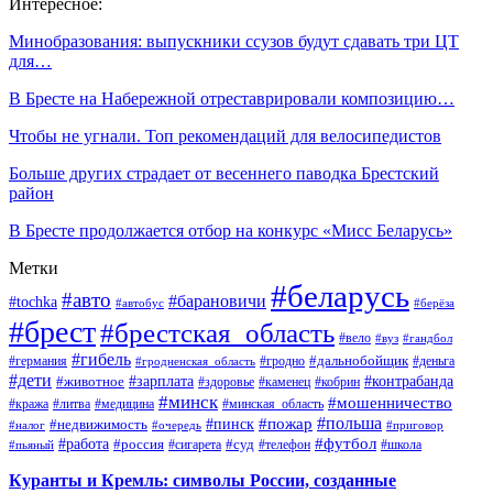
Интересное:
Минобразования: выпускники ссузов будут сдавать три ЦТ
для…
В Бресте на Набережной отреставрировали композицию…
Чтобы не угнали. Топ рекомендаций для велосипедистов
Больше других страдает от весеннего паводка Брестский
район
В Бресте продолжается отбор на конкурс «Мисс Беларусь»
Метки
#беларусь
#авто
#барановичи
#tochka
#автобус
#берёза
#брест
#брестская_область
#вело
#вуз
#гандбол
#гибель
#дальнобойщик
#германия
#гродно
#гродненская_область
#деньга
#дети
#зарплата
#животное
#контрабанда
#здоровье
#каменец
#кобрин
#минск
#мошенничество
#кража
#литва
#медицина
#минская_область
#пожар
#польша
#пинск
#недвижимость
#налог
#приговор
#очередь
#работа
#футбол
#суд
#россия
#телефон
#пьяный
#сигарета
#школа
Куранты и Кремль: символы России, созданные