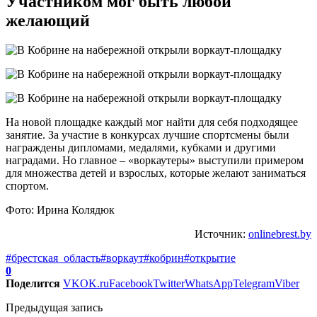
Участником мог быть любой
желающий
На новой площадке каждый мог найти для себя подходящее
занятие. За участие в конкурсах лучшие спортсмены были
награждены дипломами, медалями, кубками и другими
наградами. Но главное – «воркаутеры» выступили примером
для множества детей и взрослых, которые желают заниматься
спортом.
Фото: Ирина Колядюк
Источник:
onlinebrest.by
#брестская_область
#воркаут
#кобрин
#открытие
0
Поделится
VK
OK.ru
Facebook
Twitter
WhatsApp
Telegram
Viber
Предыдущая запись