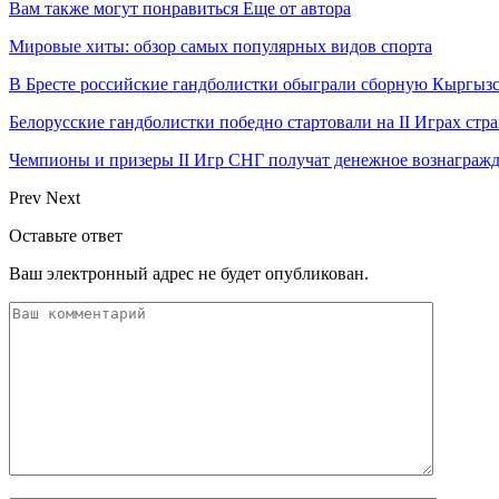
Вам также могут понравиться
Еще от автора
Мировые хиты: обзор самых популярных видов спорта
В Бресте российские гандболистки обыграли сборную Кыргызс
Белорусские гандболистки победно стартовали на II Играх стр
Чемпионы и призеры II Игр СНГ получат денежное вознагражд
Prev
Next
Оставьте ответ
Ваш электронный адрес не будет опубликован.