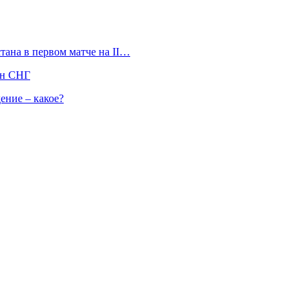
тана в первом матче на II…
ан СНГ
ение – какое?