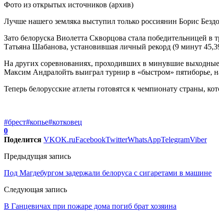
Фото из открытых источников (архив)
Лучше нашего земляка выступил только россиянин Борис Бездол
Зато белоруска Виолетта Скворцова стала победительницей в т
Татьяна Шабанова, установившая личный рекорд (9 минут 45,3
На других соревнованиях, проходивших в минувшие выходные в
Максим Андралойть выиграл турнир в «быстром» пятиборье, на
Теперь белорусские атлеты готовятся к чемпионату страны, к
#брест
#копье
#котковец
0
Поделится
VK
OK.ru
Facebook
Twitter
WhatsApp
Telegram
Viber
Предыдущая запись
Под Магдебургом задержали белоруса с сигаретами в машине
Следующая запись
В Ганцевичах при пожаре дома погиб брат хозяина