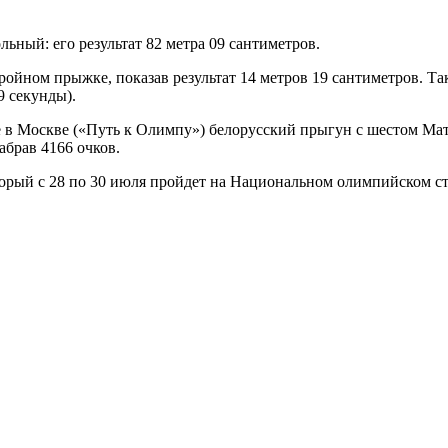
ьный: его результат 82 метра 09 сантиметров.
ройном прыжке, показав результат 14 метров 19 сантиметров. Та
9 секунды).
 Москве («Путь к Олимпу») белорусский прыгун с шестом Матве
брав 4166 очков.
оторый с 28 по 30 июля пройдет на Национальном олимпийском 