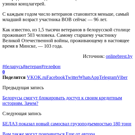
узники концлагерей.
С каждым годом число ветеранов становится меньше, самый
младший возраст участника ВОВ сейчас — 96 лет.
Как известно, из 1,5 тысячи ветеранов в белорусской столице
проживают 503 человека. Самому старшему участнику
Великой Отечественной войны, проживающему в настоящее
время в Минске, — 103 года.
Источник:
onlinebrest.by
#беларусь
#ветеран
#телефон
0
Поделится
VK
OK.ru
Facebook
Twitter
WhatsApp
Telegram
Viber
Предыдущая запись
Белорусы смогут блокировать доступ к своим кредитным
историям. Зачем?
Следующая запись
БЕЛАЗ показал новый самосвал грузоподъемностью 180 тонн
Вам также могут понравиться
Еще от автора