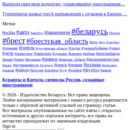
Вынесен приговор водителю, управлявшему неисправным…
Туроператор назвал топ-6 направлений с отдыхом в Европе,…
Метки
#беларусь
#авто
#барановичи
#tochka
#автобус
#берёза
#брест
#брестская_область
#вело
#вуз
#гандбол
#гибель
#дальнобойщик
#германия
#гродно
#гродненская_область
#деньга
#дети
#зарплата
#животное
#контрабанда
#здоровье
#каменец
#кобрин
#минск
#мошенничество
#кража
#литва
#медицина
#минская_область
#пожар
#польша
#пинск
#недвижимость
#налог
#приговор
#очередь
#работа
#футбол
#суд
#россия
#телефон
#пьяный
#сигарета
#школа
Куранты и Кремль: символы России, созданные
иностранцами
© 2026 - Издательство Беларусь. Все права защищены.
Любое копирование материалов с нашего ресурса разрешается
только с обратной активной ссылкой на страницу статьи.
Все материалы опубликованные на сайте взяты с открытых
источников и других порталов интернета, все права на
авторство принадлежат их законным владельцам.
Sign in