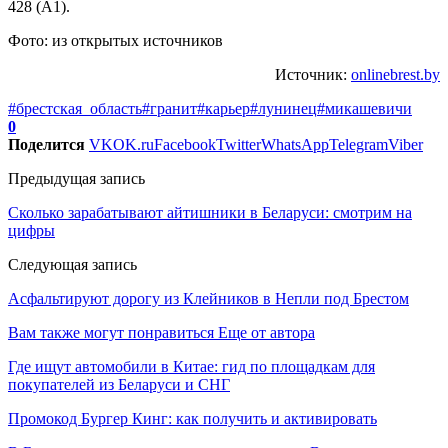
428 (А1).
Фото: из открытых источников
Источник:
onlinebrest.by
#брестская_область
#гранит
#карьер
#лунинец
#микашевичи
0
Поделится
VK
OK.ru
Facebook
Twitter
WhatsApp
Telegram
Viber
Предыдущая запись
Сколько зарабатывают айтишники в Беларуси: смотрим на
цифры
Следующая запись
Асфальтируют дорогу из Клейников в Непли под Брестом
Вам также могут понравиться
Еще от автора
Где ищут автомобили в Китае: гид по площадкам для
покупателей из Беларуси и СНГ
Промокод Бургер Кинг: как получить и активировать