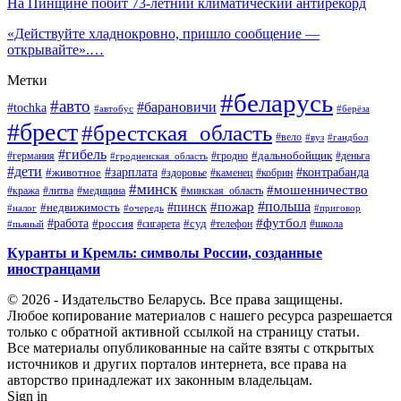
На Пинщине побит 73-летний климатический антирекорд
«Действуйте хладнокровно, пришло сообщение —
открывайте».…
Метки
#беларусь
#авто
#барановичи
#tochka
#автобус
#берёза
#брест
#брестская_область
#вело
#вуз
#гандбол
#гибель
#дальнобойщик
#германия
#гродно
#гродненская_область
#деньга
#дети
#зарплата
#животное
#контрабанда
#здоровье
#каменец
#кобрин
#минск
#мошенничество
#кража
#литва
#медицина
#минская_область
#пожар
#польша
#пинск
#недвижимость
#налог
#приговор
#очередь
#работа
#футбол
#суд
#россия
#телефон
#пьяный
#сигарета
#школа
Куранты и Кремль: символы России, созданные
иностранцами
© 2026 - Издательство Беларусь. Все права защищены.
Любое копирование материалов с нашего ресурса разрешается
только с обратной активной ссылкой на страницу статьи.
Все материалы опубликованные на сайте взяты с открытых
источников и других порталов интернета, все права на
авторство принадлежат их законным владельцам.
Sign in