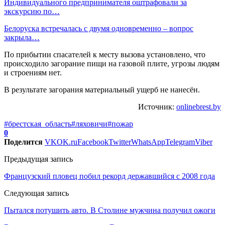
Индивидуального предпринимателя оштрафовали за
экскурсию по…
Белоруска встречалась с двумя одновременно – вопрос
закрыла…
По прибытии спасателей к месту вызова установлено, что
происходило загорание пищи на газовой плите, угрозы людям
и строениям нет.
В результате загорания материальный ущерб не нанесён.
Источник:
onlinebrest.by
#брестская_область
#ляховичи
#пожар
0
Поделится
VK
OK.ru
Facebook
Twitter
WhatsApp
Telegram
Viber
Предыдущая запись
Французский пловец побил рекорд державшийся с 2008 года
Следующая запись
Пытался потушить авто. В Столине мужчина получил ожоги