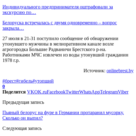
Индивидуального предпринимателя оштрафовали за
экскурсию по…
Белоруска встречалась с двумя одновременно – вопрос
закрыла…
27 июля в 21-31 поступило сообщение об обнаружении
утонувшего мужчины в мелиоративном канале возле
агрогородка Большие Радваничи Брестского р-на.
Работниками МЧС извлечен из воды утонувший гражданин
1978 г.р.
Источник:
onlinebrest.by
#брест
#гибель
#утопший
0
Поделится
VK
OK.ru
Facebook
Twitter
WhatsApp
Telegram
Viber
Предыдущая запись
Пьяный белорус на фуре в Германии протаранил мусорку.
Сколько он выпил?
Следующая запись