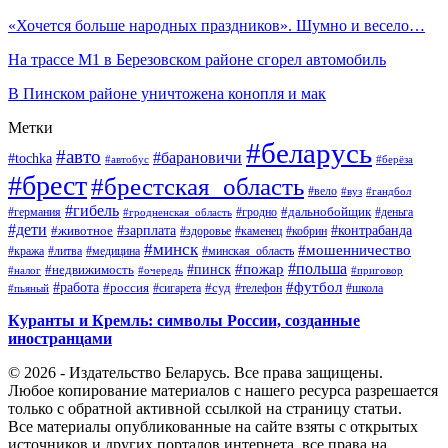
«Хочется больше народных праздников». Шумно и весело…
На трассе М1 в Березовском районе сгорел автомобиль
В Пинском районе уничтожена конопля и мак
Метки
#беларусь
#авто
#барановичи
#tochka
#автобус
#берёза
#брест
#брестская_область
#вело
#вуз
#гандбол
#гибель
#дальнобойщик
#германия
#гродно
#гродненская_область
#деньга
#дети
#зарплата
#животное
#контрабанда
#здоровье
#каменец
#кобрин
#минск
#мошенничество
#кража
#литва
#медицина
#минская_область
#пожар
#польша
#пинск
#недвижимость
#налог
#приговор
#очередь
#работа
#футбол
#суд
#россия
#телефон
#пьяный
#сигарета
#школа
Куранты и Кремль: символы России, созданные
иностранцами
© 2026 - Издательство Беларусь. Все права защищены.
Любое копирование материалов с нашего ресурса разрешается
только с обратной активной ссылкой на страницу статьи.
Все материалы опубликованные на сайте взяты с открытых
источников и других порталов интернета, все права на