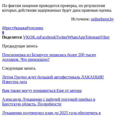
По фактам хищения проводится проверка, по результатам
которых действиям задержанных будет дана правовая оценка.
Источник:
onlinebrest.by
#брест
#кража
#топливо
0
Поделится
VK
OK.ru
Facebook
Twitter
WhatsApp
Telegram
Viber
Предыдущая запись
Пенсионерка из Беларуси лишилась более 200 тысяч
долларов. Что произошло?
Следующая запись
Летом Гродно ждет большой автофестиваль ЛАКАЦЫЯ!
Известна дата
Вам также могут понравиться
Еще от автора
Александр Лукашенко с рабочей поездкой прибыл в
Брестскую область. Подробности
Лукашенко подтвердил план до 2025 года обеспечить в