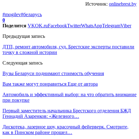
Источник:
onlinebrest.by
#mogilev
#беларусь
0
Поделится
VK
OK.ru
Facebook
Twitter
WhatsApp
Telegram
Viber
Предыдущая запись
ДТП, ремонт автомобиля, суд. Брестские эксперты поставили
точку в сложной истории
Следующая запись
Вузы Беларуси поднимают стоимость обучения
Вам также могут понравиться
Еще от автора
Автомобиль и эффективный выбор: на что обратить внимание
при покупке
Первый заместитель начальника Брестского отделения БЖД
Геннадий Азаренков: «Железного…
Дискотека, лазерное шоу, красочный фейерверк. Смотрите,
как в Пинском районе прошел…