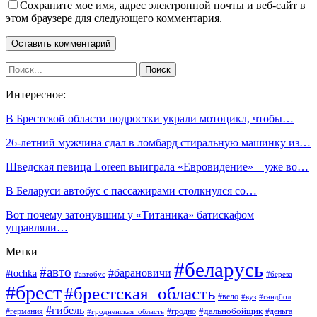
Сохраните мое имя, адрес электронной почты и веб-сайт в
этом браузере для следующего комментария.
Интересное:
В Брестской области подростки украли мотоцикл, чтобы…
26-летний мужчина сдал в ломбард стиральную машинку из…
Шведская певица Loreen выиграла «Евровидение» – уже во…
В Беларуси автобус с пассажирами столкнулся со…
Вот почему затонувшим у «Титаника» батискафом
управляли…
Метки
#беларусь
#авто
#барановичи
#tochka
#автобус
#берёза
#брест
#брестская_область
#вело
#вуз
#гандбол
#гибель
#дальнобойщик
#германия
#гродно
#гродненская_область
#деньга