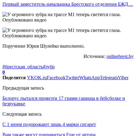
Первый заместитель начальника Брестского отделения БЖД…
Поручение Юрия Шулейко выполнено.
Источник:
onlinebrest.by
#брестская_область
#зубр
0
Поделится
VK
OK.ru
Facebook
Twitter
WhatsApp
Telegram
Viber
Предыдущая запись
Белорус пытался провезти 17 грамм гашиша в бейсболке и
безрукавке
Следующая запись
С 1 июня подорожают лишь 4 марки сигарет
Вам также могут понравиться
Еще от автора