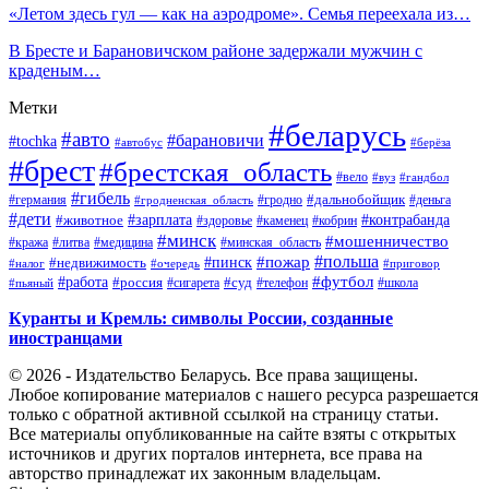
«Летом здесь гул — как на аэродроме». Семья переехала из…
В Бресте и Барановичском районе задержали мужчин с
краденым…
Метки
#беларусь
#авто
#барановичи
#tochka
#автобус
#берёза
#брест
#брестская_область
#вело
#вуз
#гандбол
#гибель
#дальнобойщик
#германия
#гродно
#гродненская_область
#деньга
#дети
#зарплата
#животное
#контрабанда
#здоровье
#каменец
#кобрин
#минск
#мошенничество
#кража
#литва
#медицина
#минская_область
#пожар
#польша
#пинск
#недвижимость
#налог
#приговор
#очередь
#работа
#футбол
#суд
#россия
#телефон
#пьяный
#сигарета
#школа
Куранты и Кремль: символы России, созданные
иностранцами
© 2026 - Издательство Беларусь. Все права защищены.
Любое копирование материалов с нашего ресурса разрешается
только с обратной активной ссылкой на страницу статьи.
Все материалы опубликованные на сайте взяты с открытых
источников и других порталов интернета, все права на
авторство принадлежат их законным владельцам.