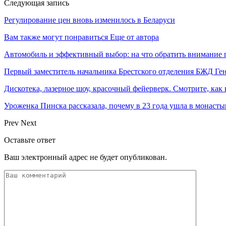
Следующая запись
Регулирование цен вновь изменилось в Беларуси
Вам также могут понравиться
Еще от автора
Автомобиль и эффективный выбор: на что обратить внимание 
Первый заместитель начальника Брестского отделения БЖД Г
Дискотека, лазерное шоу, красочный фейерверк. Смотрите, ка
Уроженка Пинска рассказала, почему в 23 года ушла в монастыр
Prev
Next
Оставьте ответ
Ваш электронный адрес не будет опубликован.