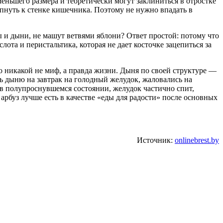
еньшего размера и теоретически могут заклиниться в отростке
пнуть к стенке кишечника. Поэтому не нужно впадать в
зы и дыни, не машут ветвями яблони? Ответ простой: потому что
ота и перистальтика, которая не дает косточке зацепиться за
то никакой не миф, а правда жизни. Дыня по своей структуре —
ь дыню на завтрак на голодный желудок, жаловались на
 в полупроснувшемся состоянии, желудок частично спит,
арбуз лучше есть в качестве «еды для радости» после основных
Источник:
onlinebrest.by