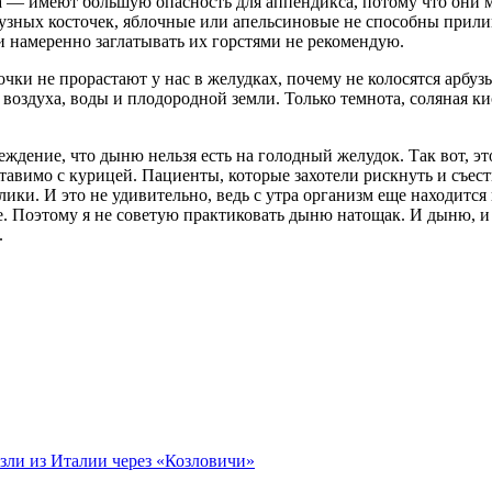
а — имеют бóльшую опасность для аппендикса, потому что они м
бузных косточек, яблочные или апельсиновые не способны прили
и намеренно заглатывать их горстями не рекомендую.
очки не прорастают у нас в желудках, почему не колосятся арбу
оздуха, воды и плодородной земли. Только темнота, соляная кисл
еждение, что дыню нельзя есть на голодный желудок. Так вот, э
авимо с курицей. Пациенты, которые захотели рискнуть и съест
ики. И это не удивительно, ведь с утра организм еще находится
е. Поэтому я не советую практиковать дыню натощак. И дыню, и 
.
езли из Италии через «Козловичи»