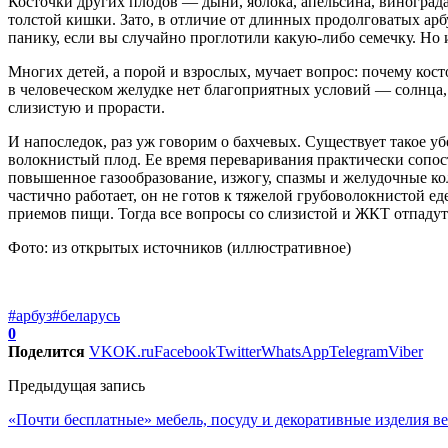
Косточки других плодов — дыни, яблока, апельсина, виноград
толстой кишки. Зато, в отличие от длинных продолговатых ар
панику, если вы случайно проглотили какую-либо семечку. Но 
Многих детей, а порой и взрослых, мучает вопрос: почему кост
в человеческом желудке нет благоприятных условий — солнца, в
слизистую и прорасти.
И напоследок, раз уж говорим о бахчевых. Существует такое уб
волокнистый плод. Ее время переваривания практически сопост
повышенное газообразование, изжогу, спазмы и желудочные кол
частично работает, он не готов к тяжелой грубоволокнистой ед
приемов пищи. Тогда все вопросы со слизистой и ЖКТ отпадут
Фото: из открытых источников (иллюстративное)
#арбуз
#беларусь
0
Поделится
VK
OK.ru
Facebook
Twitter
WhatsApp
Telegram
Viber
Предыдущая запись
«Почти бесплатные» мебель, посуду и декоративные изделия в