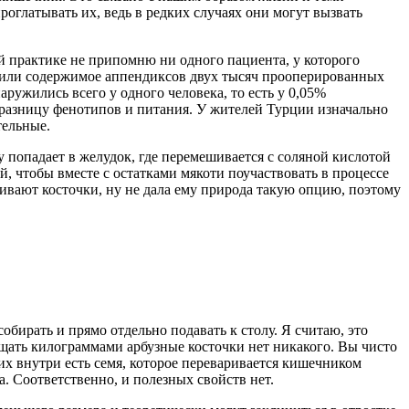
роглатывать их, ведь в редких случаях они могут вызвать
оей практике не припомню ни одного пациента, у которого
учили содержимое аппендиксов двух тысяч прооперированных
аружились всего у одного человека, то есть у 0,05%
 разницу фенотипов и питания. У жителей Турции изначально
тельные.
у попадает в желудок, где перемешивается с соляной кислотой
, чтобы вместе с остатками мякоти поучаствовать в процессе
ривают косточки, ну не дала ему природа такую опцию, поэтому
бирать и прямо отдельно подавать к столу. Я считаю, это
ощать килограммами арбузные косточки нет никакого. Вы чисто
их внутри есть семя, которое переваривается кишечником
а. Соответственно, и полезных свойств нет.