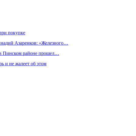
при покупке
еннадий Азаренков: «Железного…
к в Пинском районе прошел…
ь и не жалеет об этом