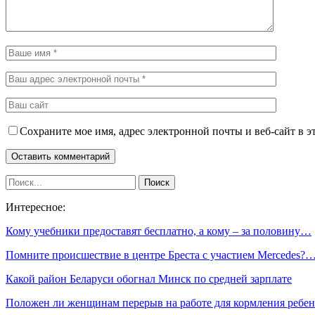
Сохраните мое имя, адрес электронной почты и веб-сайт в э
Интересное:
Кому учебники предоставят бесплатно, а кому – за половину…
Помните происшествие в центре Бреста с участием Mercedes?
Какой район Беларуси обогнал Минск по средней зарплате
Положен ли женщинам перерыв на работе для кормления ребен