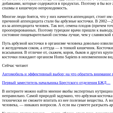
добавками, которые содержатся в продуктах. Поэтому я бы все 
спазмы и кишечную непроходимость.
Многие люди боятся, что у них начнется аппендицит, стоит им 
причиной аппендицита стали бы арбузные косточки. В 2002—2
из-за аппендицита человек. Так вот, семена плодов (причем точ
прооперированных. Поэтому турецкие врачи пришли к выводу, 
состояние пищеварительной системы лучше, чем у славянской
Путь арбузной косточки в организме человека довольно извили
и желудочным соком, а оттуда — в тонкий кишечник. Косточки 
всасывания. В отличие от, скажем, коров, быков и других кру
косточки покидают организм Homo Sapiens в неизмененном вид
Сейчас читают
Автомобиль и эффективный выбор: на что обратить внимание
Первый заместитель начальника Брестского отделения БЖД…
В интернете можно найти мнение якобы экспертных нутрициолог
неправильно. Самой природой задумано, что арбузная косточка
технически не сможете впитать из нее полезные вещества. А в
человека, — никаких вопросов. А если вы сумеете разгрызть ар