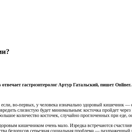
ми?
 отвечает гастроэнтеролог Артур Гатальский, пишет Onliner.
и, если, во-первых, у человека изначально здоровый кишечник —
к повредить слизистую будет минимальным: косточка пройдет чер
ольшое количество косточек, случайно проглоченных при еде, ос
доровым кишечником очень мало. Изредка встречаются счастливчи
нства белорусов серьезная социальная проблема — раздраженный