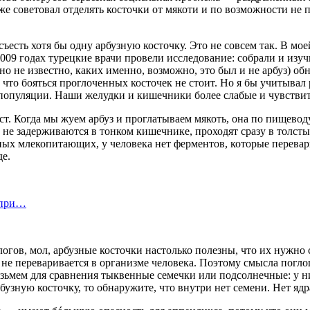
же советовал отделять косточки от мякоти и по возможности не п
съесть хотя бы одну арбузную косточку. Это не совсем так. В м
009 годах турецкие врачи провели исследование: собрали и из
но не известно, каких именно, возможно, это был и не арбуз) обн
что бояться проглоченных косточек не стоит. Но я бы учитывал
 популяции. Наши желудки и кишечники более слабые и чувстви
ст. Когда мы жуем арбуз и проглатываем мякоть, она по пищевод
не задерживаются в тонком кишечнике, проходят сразу в толстый
пных млекопитающих, у человека нет ферментов, которые перева
е.
 при…
ов, мол, арбузные косточки настолько полезны, что их нужно со
 не переваривается в организме человека. Поэтому смысла погл
озьмем для сравнения тыквенные семечки или подсолнечные: у н
бузную косточку, то обнаружите, что внутри нет семени. Нет ядр