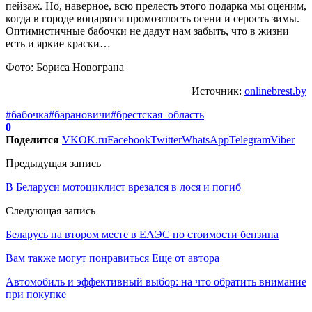
пейзаж. Но, наверное, всю прелесть этого подарка мы оценим,
когда в городе воцарятся промозглость осени и серость зимы.
Оптимистичные бабочки не дадут нам забыть, что в жизни
есть и яркие краски…
Фото: Бориса Новограна
Источник:
onlinebrest.by
#бабочка
#барановичи
#брестская_область
0
Поделится
VK
OK.ru
Facebook
Twitter
WhatsApp
Telegram
Viber
Предыдущая запись
В Беларуси мотоциклист врезался в лося и погиб
Следующая запись
Беларусь на втором месте в ЕАЭС по стоимости бензина
Вам также могут понравиться
Еще от автора
Автомобиль и эффективный выбор: на что обратить внимание
при покупке