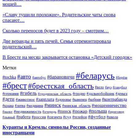
мощей…
«Славу тушили прохожие». Родительские чаты снова
спасают…
Сколько переносов будет в 2023 году – смотрим…
Две веранды и пять печей. Семья отремонтировала
родительский…
В Бресте на месяц закрывается остановка «Детский городок»
Метки
#беларусь
#авто
#барановичи
#tochka
#автобус
#берёза
#брест
#брестская_область
#вело
#вуз
#гандбол
#гибель
#дальнобойщик
#германия
#гродно
#гродненская_область
#деньга
#дети
#зарплата
#животное
#контрабанда
#здоровье
#каменец
#кобрин
#минск
#мошенничество
#кража
#литва
#медицина
#минская_область
#пожар
#польша
#пинск
#недвижимость
#налог
#приговор
#очередь
#работа
#футбол
#суд
#россия
#телефон
#пьяный
#сигарета
#школа
Куранты и Кремль: символы России, созданные
иностранцами