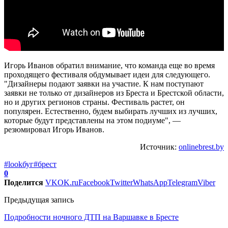
Игорь Иванов обратил внимание, что команда еще во время
проходящего фестиваля обдумывает идеи для следующего.
"Дизайнеры подают заявки на участие. К нам поступают
заявки не только от дизайнеров из Бреста и Брестской области,
но и других регионов страны. Фестиваль растет, он
популярен. Естественно, будем выбирать лучших из лучших,
которые будут представлены на этом подиуме", —
резюмировал Игорь Иванов.
Источник:
onlinebrest.by
#lookбуг
#брест
0
Поделится
VK
OK.ru
Facebook
Twitter
WhatsApp
Telegram
Viber
Предыдущая запись
Подробности ночного ДТП на Варшавке в Бресте