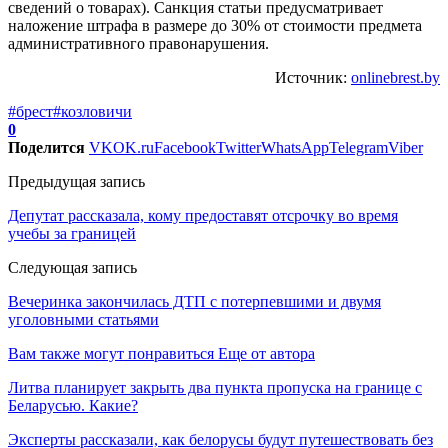
сведений о товарах). Санкция статьи предусматривает
наложение штрафа в размере до 30% от стоимости предмета
административного правонарушения.
Источник:
onlinebrest.by
#брест
#козловичи
0
Поделится
VK
OK.ru
Facebook
Twitter
WhatsApp
Telegram
Viber
Предыдущая запись
Депутат рассказала, кому предоставят отсрочку во время
учебы за границей
Следующая запись
Вечеринка закончилась ДТП с потерпевшими и двумя
уголовными статьями
Вам также могут понравиться
Еще от автора
Литва планирует закрыть два пункта пропуска на границе с
Беларусью. Какие?
Эксперты рассказали, как белорусы будут путешествовать без