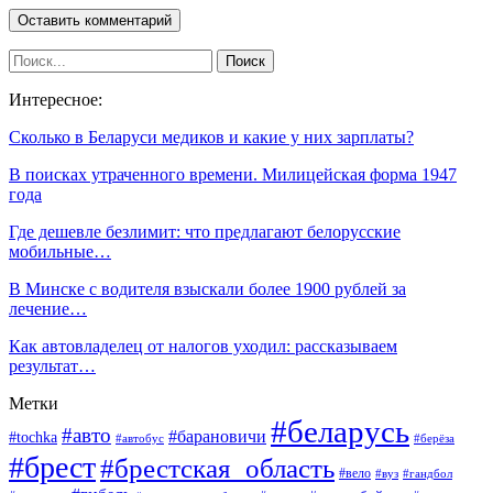
Интересное:
Сколько в Беларуси медиков и какие у них зарплаты?
В поисках утраченного времени. Милицейская форма 1947
года
Где дешевле безлимит: что предлагают белорусские
мобильные…
В Минске с водителя взыскали более 1900 рублей за
лечение…
Как автовладелец от налогов уходил: рассказываем
результат…
Метки
#беларусь
#авто
#барановичи
#tochka
#автобус
#берёза
#брест
#брестская_область
#вело
#вуз
#гандбол