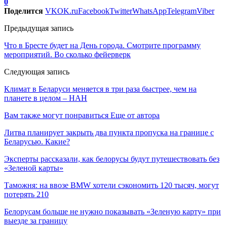
0
Поделится
VK
OK.ru
Facebook
Twitter
WhatsApp
Telegram
Viber
Предыдущая запись
Что в Бресте будет на День города. Смотрите программу
мероприятий. Во сколько фейерверк
Следующая запись
Климат в Беларуси меняется в три раза быстрее, чем на
планете в целом – НАН
Вам также могут понравиться
Еще от автора
Литва планирует закрыть два пункта пропуска на границе с
Беларусью. Какие?
Эксперты рассказали, как белорусы будут путешествовать без
«Зеленой карты»
Таможня: на ввозе BMW хотели сэкономить 120 тысяч, могут
потерять 210
Белорусам больше не нужно показывать «Зеленую карту» при
выезде за границу