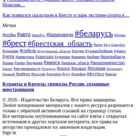
Николая…
Как появился скалодром в Бресте и парк экстрим-спорта в…
Метки
#беларусь
#авто
#барановичи
#tochka
#автобус
#берёза
#брест
#брестская_область
#вело
#вуз
#гандбол
#гибель
#дальнобойщик
#германия
#гродно
#гродненская_область
#деньга
#дети
#зарплата
#животное
#контрабанда
#здоровье
#каменец
#кобрин
#минск
#мошенничество
#кража
#литва
#медицина
#минская_область
#пожар
#польша
#пинск
#недвижимость
#налог
#приговор
#очередь
#работа
#футбол
#суд
#россия
#телефон
#пьяный
#сигарета
#школа
Куранты и Кремль: символы России, созданные
иностранцами
© 2026 - Издательство Беларусь. Все права защищены.
Любое копирование материалов с нашего ресурса разрешается
только с обратной активной ссылкой на страницу статьи.
Все материалы опубликованные на сайте взяты с открытых
источников и других порталов интернета, все права на
авторство принадлежат их законным владельцам.
Sign in