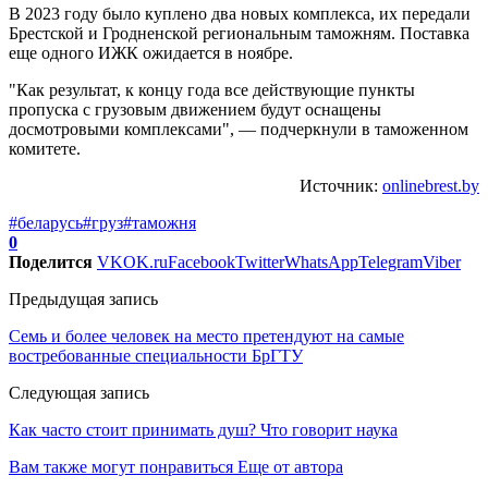
В 2023 году было куплено два новых комплекса, их передали
Брестской и Гродненской региональным таможням. Поставка
еще одного ИЖК ожидается в ноябре.
"Как результат, к концу года все действующие пункты
пропуска с грузовым движением будут оснащены
досмотровыми комплексами", — подчеркнули в таможенном
комитете.
Источник:
onlinebrest.by
#беларусь
#груз
#таможня
0
Поделится
VK
OK.ru
Facebook
Twitter
WhatsApp
Telegram
Viber
Предыдущая запись
Семь и более человек на место претендуют на самые
востребованные специальности БрГТУ
Следующая запись
Как часто стоит принимать душ? Что говорит наука
Вам также могут понравиться
Еще от автора