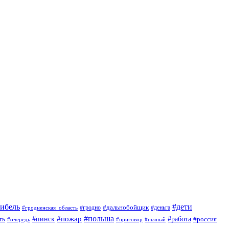
гибель
#дети
#дальнобойщик
#гродно
#гродненская_область
#деньга
#пожар
#польша
#пинск
#работа
ть
#россия
#приговор
#пьяный
#очередь