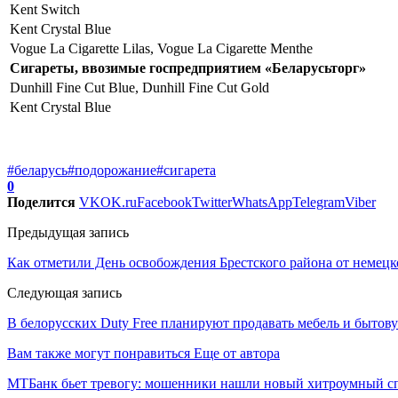
Kent Switch
Kent Crystal Blue
Vogue La Cigarette Lilas, Vogue La Cigarette Menthe
Сигареты, ввозимые госпредприятием «Беларусьторг»
Dunhill Fine Cut Blue, Dunhill Fine Cut Gold
Kent Crystal Blue
#беларусь
#подорожание
#сигарета
0
Поделится
VK
OK.ru
Facebook
Twitter
WhatsApp
Telegram
Viber
Предыдущая запись
Как отметили День освобождения Брестского района от немец
Следующая запись
В белорусских Duty Free планируют продавать мебель и бытов
Вам также могут понравиться
Еще от автора
МТБанк бьет тревогу: мошенники нашли новый хитроумный сп