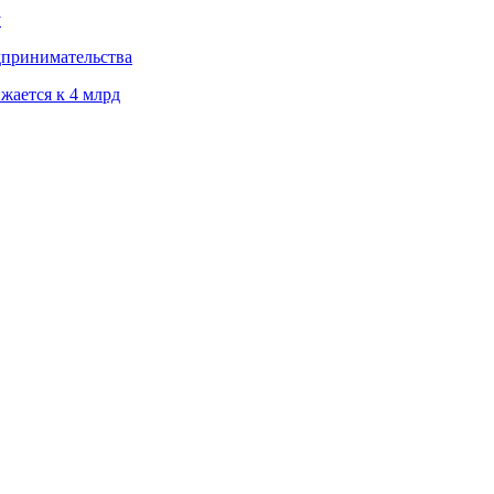
у
дпринимательства
жается к 4 млрд