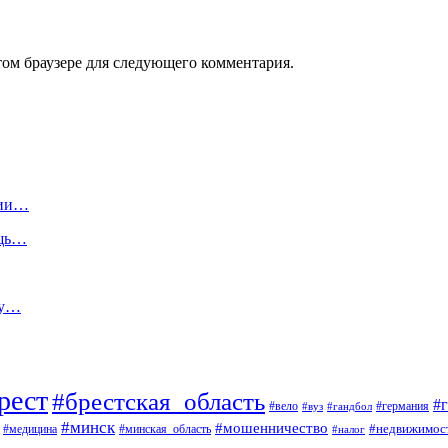
том браузере для следующего комментария.
нии…
ощь…
му…
рест
#брестская_область
#
#вело
#германия
#вуз
#гандбол
#минск
#мошенничество
#недвижимос
#медицина
#минская_область
#налог