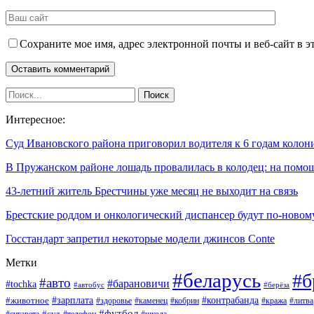
Сохраните мое имя, адрес электронной почты и веб-сайт в э
Интересное:
Суд Ивановского района приговорил водителя к 6 годам коло
В Пружанском районе лошадь провалилась в колодец: на пом
43-летний житель Брестчины уже месяц не выходит на связь
Брестские роддом и онкологический диспансер будут по-ново
Госстандарт запретил некоторые модели джинсов Conte
Метки
#беларусь
#б
#авто
#барановичи
#tochka
#автобус
#берёза
#зарплата
#животное
#контрабанда
#здоровье
#каменец
#кобрин
#кража
#литва
#футбол
#суд
#телефон
#сигарета