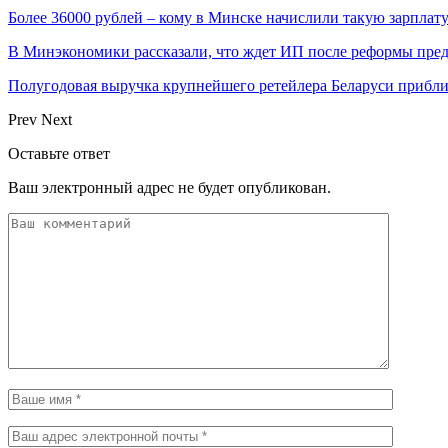
Более 36000 рублей – кому в Минске начислили такую зарплат
В Минэкономики рассказали, что ждет ИП после реформы пре
Полугодовая выручка крупнейшего ретейлера Беларуси прибли
Prev
Next
Оставьте ответ
Ваш электронный адрес не будет опубликован.