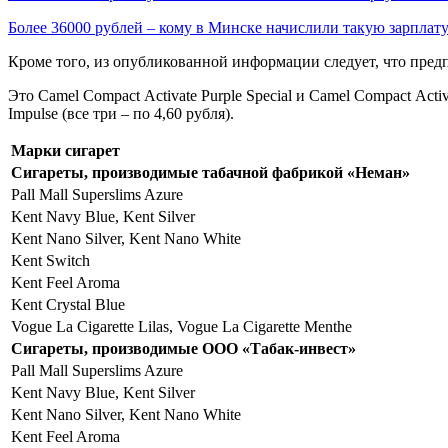
Более 36000 рублей – кому в Минске начислили такую зарплат
Кроме того, из опубликованной информации следует, что предп
Это Camel Compact Аctivate Purple Special и Camel Compact Аcti
Impulse (все три – по 4,60 рубля).
Марки сигарет
Сигареты, производимые табачной фабрикой «Неман»
Pall Mall Superslims Azure
Kent Navy Blue, Kent Silver
Kent Nano Silver, Kent Nano White
Kent Switch
Kent Feel Aroma
Kent Crystal Blue
Vogue La Cigarette Lilas, Vogue La Cigarette Menthe
Сигареты, производимые ООО «Табак-инвест»
Pall Mall Superslims Azure
Kent Navy Blue, Kent Silver
Kent Nano Silver, Kent Nano White
Kent Feel Aroma