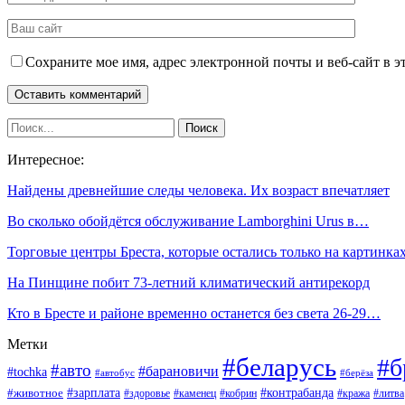
Сохраните мое имя, адрес электронной почты и веб-сайт в э
Интересное:
Найдены древнейшие следы человека. Их возраст впечатляет
Во сколько обойдётся обслуживание Lamborghini Urus в…
Торговые центры Бреста, которые остались только на картинка
На Пинщине побит 73-летний климатический антирекорд
Кто в Бресте и районе временно останется без света 26-29…
Метки
#беларусь
#б
#авто
#барановичи
#tochka
#автобус
#берёза
#зарплата
#животное
#контрабанда
#здоровье
#каменец
#кобрин
#кража
#литва