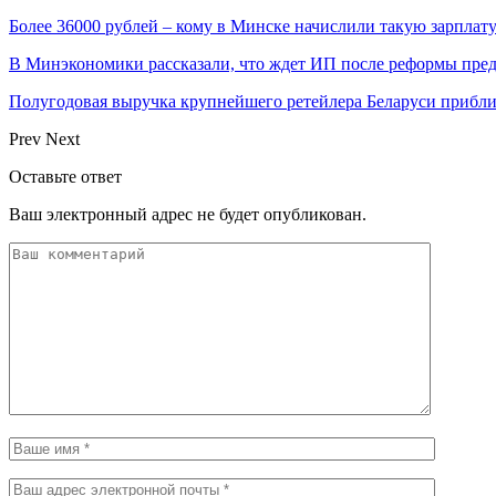
Более 36000 рублей – кому в Минске начислили такую зарплат
В Минэкономики рассказали, что ждет ИП после реформы пре
Полугодовая выручка крупнейшего ретейлера Беларуси прибли
Prev
Next
Оставьте ответ
Ваш электронный адрес не будет опубликован.