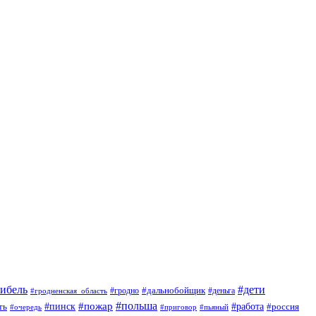
гибель
#дети
#дальнобойщик
#гродно
#гродненская_область
#деньга
#пожар
#польша
#пинск
#работа
ть
#россия
#приговор
#пьяный
#очередь