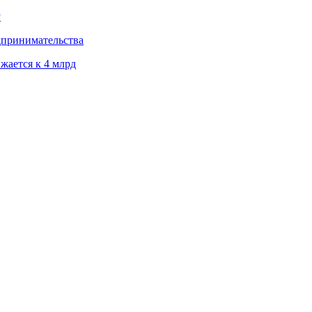
у
дпринимательства
жается к 4 млрд