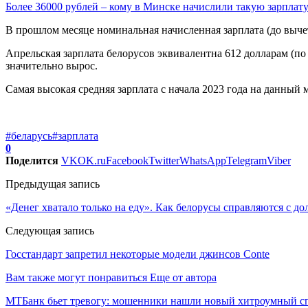
Более 36000 рублей – кому в Минске начислили такую зарплат
В прошлом месяце номинальная начисленная зарплата (до вычета
Апрельская зарплата белорусов эквивалентна 612 долларам (по 
значительно вырос.
Самая высокая средняя зарплата с начала 2023 года на данный м
#беларусь
#зарплата
0
Поделится
VK
OK.ru
Facebook
Twitter
WhatsApp
Telegram
Viber
Предыдущая запись
«Денег хватало только на еду». Как белорусы справляются с д
Следующая запись
Госстандарт запретил некоторые модели джинсов Conte
Вам также могут понравиться
Еще от автора
МТБанк бьет тревогу: мошенники нашли новый хитроумный сп