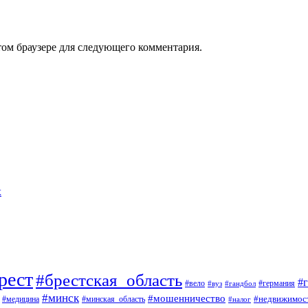
том браузере для следующего комментария.
х
рест
#брестская_область
#
#вело
#германия
#вуз
#гандбол
#минск
#мошенничество
#недвижимос
#медицина
#минская_область
#налог