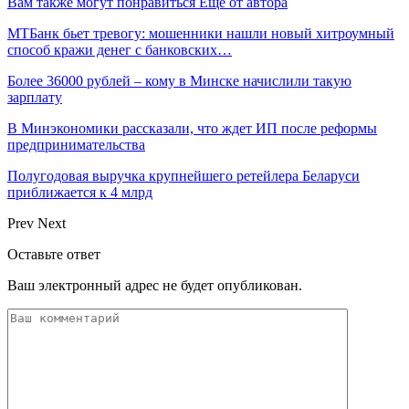
Вам также могут понравиться
Еще от автора
МТБанк бьет тревогу: мошенники нашли новый хитроумный
способ кражи денег с банковских…
Более 36000 рублей – кому в Минске начислили такую
зарплату
В Минэкономики рассказали, что ждет ИП после реформы
предпринимательства
Полугодовая выручка крупнейшего ретейлера Беларуси
приближается к 4 млрд
Prev
Next
Оставьте ответ
Ваш электронный адрес не будет опубликован.