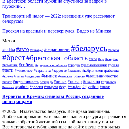
В Брестской области мужчина спустился за ведром в
глубокий…
Транспортный налог — 2022: извещения уже рассылают
белорусам
Проехал на красный и перевернулся. Видео из Минска
Метки
#беларусь
#авто
#барановичи
#tochka
#автобус
#берёза
#брест
#брестская_область
#вело
#вуз
#гандбол
#гибель
#дальнобойщик
#германия
#гродно
#гродненская_область
#деньга
#дети
#зарплата
#животное
#контрабанда
#здоровье
#каменец
#кобрин
#минск
#мошенничество
#кража
#литва
#медицина
#минская_область
#пожар
#польша
#пинск
#недвижимость
#налог
#приговор
#очередь
#работа
#футбол
#суд
#россия
#телефон
#пьяный
#сигарета
#школа
Куранты и Кремль: символы России, созданные
иностранцами
© 2026 - Издательство Беларусь. Все права защищены.
Любое копирование материалов с нашего ресурса разрешается
только с обратной активной ссылкой на страницу статьи.
Все материалы опубликованные на сайте взяты с открытых