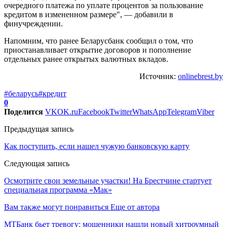
очередного платежа по уплате процентов за пользование
кредитом в измененном размере", — добавили в
финучреждении.
Напомним, что ранее Беларусбанк сообщил о том, что
приостанавливает открытие договоров и пополнение
отдельных ранее открытых валютных вкладов.
Источник:
onlinebrest.by
#беларусь
#кредит
0
Поделится
VK
OK.ru
Facebook
Twitter
WhatsApp
Telegram
Viber
Предыдущая запись
Как поступить, если нашел чужую банковскую карту
Следующая запись
Осмотрите свои земельные участки! На Брестчине стартует
специальная программа «Мак»
Вам также могут понравиться
Еще от автора
МТБанк бьет тревогу: мошенники нашли новый хитроумный