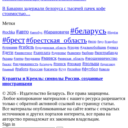
В Баварии задержали белоруса с тысячей пачек кофе
стоимостью…
Метки
#беларусь
#авто
#барановичи
#tochka
#автобус
#берёза
#брест
#брестская_область
#вело
#вуз
#гандбол
#гибель
#дальнобойщик
#германия
#гродно
#гродненская_область
#деньга
#дети
#зарплата
#животное
#контрабанда
#здоровье
#каменец
#кобрин
#минск
#мошенничество
#кража
#литва
#медицина
#минская_область
#пожар
#польша
#пинск
#недвижимость
#налог
#приговор
#очередь
#работа
#футбол
#суд
#россия
#телефон
#пьяный
#сигарета
#школа
Куранты и Кремль: символы России, созданные
иностранцами
© 2026 - Издательство Беларусь. Все права защищены.
Любое копирование материалов с нашего ресурса разрешается
только с обратной активной ссылкой на страницу статьи.
Все материалы опубликованные на сайте взяты с открытых
источников и других порталов интернета, все права на
авторство принадлежат их законным владельцам.
Sign in