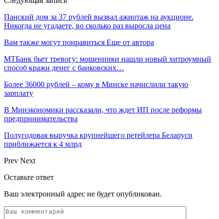
Следующая запись
Панский дом за 37 рублей вызвал ажиотаж на аукционе.
Никогда не угадаете, во сколько раз выросла цена
Вам также могут понравиться
Еще от автора
МТБанк бьет тревогу: мошенники нашли новый хитроумный
способ кражи денег с банковских…
Более 36000 рублей – кому в Минске начислили такую
зарплату
В Минэкономики рассказали, что ждет ИП после реформы
предпринимательства
Полугодовая выручка крупнейшего ретейлера Беларуси
приближается к 4 млрд
Prev
Next
Оставьте ответ
Ваш электронный адрес не будет опубликован.