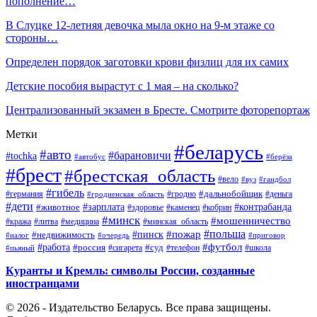
пополнение…
В Слуцке 12-летняя девочка мыла окно на 9-м этаже со
стороны…
Определен порядок заготовки крови физлиц для их самих
Детские пособия вырастут с 1 мая – на сколько?
Централизованный экзамен в Бресте. Смотрите фоторепортаж
Метки
#беларусь
#авто
#барановичи
#tochka
#автобус
#берёза
#брест
#брестская_область
#вело
#вуз
#гандбол
#гибель
#дальнобойщик
#германия
#гродно
#гродненская_область
#деньга
#дети
#зарплата
#животное
#контрабанда
#здоровье
#каменец
#кобрин
#минск
#мошенничество
#кража
#литва
#медицина
#минская_область
#пожар
#польша
#пинск
#недвижимость
#налог
#приговор
#очередь
#работа
#футбол
#суд
#россия
#телефон
#пьяный
#сигарета
#школа
Куранты и Кремль: символы России, созданные
иностранцами
© 2026 - Издательство Беларусь. Все права защищены.