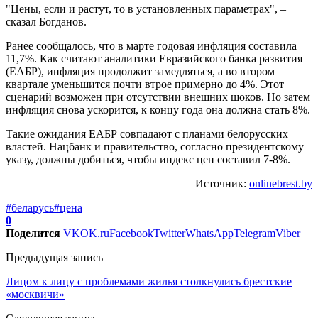
"Цены, если и растут, то в установленных параметрах", –
сказал Богданов.
Ранее сообщалось, что в марте годовая инфляция составила
11,7%. Как считают аналитики Евразийского банка развития
(ЕАБР), инфляция продолжит замедляться, а во втором
квартале уменьшится почти втрое примерно до 4%. Этот
сценарий возможен при отсутствии внешних шоков. Но затем
инфляция снова ускорится, к концу года она должна стать 8%.
Такие ожидания ЕАБР совпадают с планами белорусских
властей. Нацбанк и правительство, согласно президентскому
указу, должны добиться, чтобы индекс цен составил 7-8%.
Источник:
onlinebrest.by
#беларусь
#цена
0
Поделится
VK
OK.ru
Facebook
Twitter
WhatsApp
Telegram
Viber
Предыдущая запись
Лицом к лицу с проблемами жилья столкнулись брестские
«москвичи»