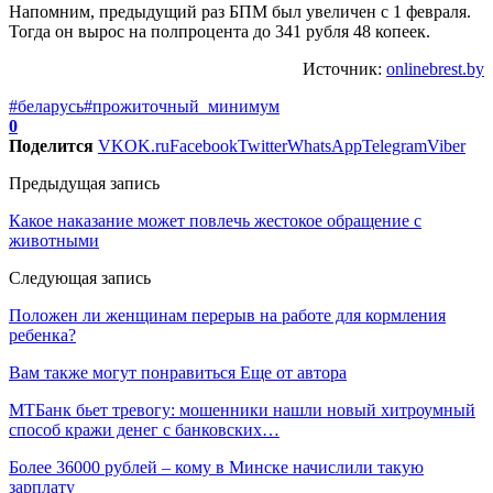
Напомним, предыдущий раз БПМ был увеличен с 1 февраля.
Тогда он вырос на полпроцента до 341 рубля 48 копеек.
Источник:
onlinebrest.by
#беларусь
#прожиточный_минимум
0
Поделится
VK
OK.ru
Facebook
Twitter
WhatsApp
Telegram
Viber
Предыдущая запись
Какое наказание может повлечь жестокое обращение с
животными
Следующая запись
Положен ли женщинам перерыв на работе для кормления
ребенка?
Вам также могут понравиться
Еще от автора
МТБанк бьет тревогу: мошенники нашли новый хитроумный
способ кражи денег с банковских…
Более 36000 рублей – кому в Минске начислили такую
зарплату