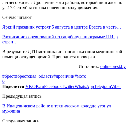
летнего жителя Дрогичинского района, который двигался по
ул.17.Сентября справа налево по ходу движения.
Сейчас читают
Яркий праздник устроят 5 августа в центре Бреста в честь…
Расписание соревнований по гандболу в программе II Игр
стран…
В результате ДТП мотоциклист после оказания медицинской
помощи отпущен домой. Проводится проверка.
Источник:
onlinebrest.by
#брест
#брестская_область
#дрогичин
#мото
0
Поделится
VK
OK.ru
Facebook
Twitter
WhatsApp
Telegram
Viber
Предыдущая запись
В Ивацевичском районе в техническом колодце утонул
мужчина
Следующая запись