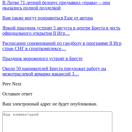
В Литве 71-летний белорус предъявил «права» – они
оказались полной подделкой
Вам также могут понравиться
Еще от автора
Яркий праздник устроят 5 августа в центре Бреста в честь
официального открытия II Игр…
Расписание соревнований по гандболу в программе II Игр
стран СНГ в спорткомплексе…
Праздник мороженого устроят в Бресте
Около 50 нанимателей Бреста предложат работу на
межотраслевой ярмарке вакансий 3…
Prev
Next
Оставьте ответ
Ваш электронный адрес не будет опубликован.