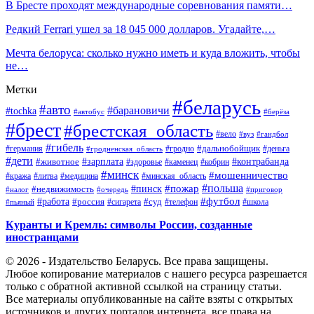
В Бресте проходят международные соревнования памяти…
Редкий Ferrari ушел за 18 045 000 долларов. Угадайте,…
Мечта белоруса: сколько нужно иметь и куда вложить, чтобы
не…
Метки
#беларусь
#авто
#барановичи
#tochka
#автобус
#берёза
#брест
#брестская_область
#вело
#вуз
#гандбол
#гибель
#дальнобойщик
#германия
#гродно
#гродненская_область
#деньга
#дети
#зарплата
#животное
#контрабанда
#здоровье
#каменец
#кобрин
#минск
#мошенничество
#кража
#литва
#медицина
#минская_область
#пожар
#польша
#пинск
#недвижимость
#налог
#приговор
#очередь
#работа
#футбол
#суд
#россия
#телефон
#пьяный
#сигарета
#школа
Куранты и Кремль: символы России, созданные
иностранцами
© 2026 - Издательство Беларусь. Все права защищены.
Любое копирование материалов с нашего ресурса разрешается
только с обратной активной ссылкой на страницу статьи.
Все материалы опубликованные на сайте взяты с открытых
источников и других порталов интернета, все права на