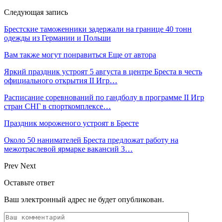
Следующая запись
Брестские таможенники задержали на границе 40 тонн
одежды из Германии и Польши
Вам также могут понравиться
Еще от автора
Яркий праздник устроят 5 августа в центре Бреста в честь
официального открытия II Игр…
Расписание соревнований по гандболу в программе II Игр
стран СНГ в спорткомплексе…
Праздник мороженого устроят в Бресте
Около 50 нанимателей Бреста предложат работу на
межотраслевой ярмарке вакансий 3…
Prev
Next
Оставьте ответ
Ваш электронный адрес не будет опубликован.