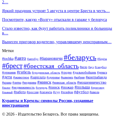
2…
Яркий праздник устроят 5 августа в центре Бреста в честь…
Посмотрите, какую «Волгу» отыскали в гараже у белоруса
Стало известно, как будут работать поликлиники и больницы
в…
Вынесен приговор водителю, управлявшему неисправным…
Метки
#беларусь
#авто
#барановичи
#tochka
#автобус
#берёза
#брест
#брестская_область
#вело
#вуз
#гандбол
#гибель
#дальнобойщик
#германия
#гродно
#гродненская_область
#деньга
#дети
#зарплата
#животное
#контрабанда
#здоровье
#каменец
#кобрин
#минск
#мошенничество
#кража
#литва
#медицина
#минская_область
#пожар
#польша
#пинск
#недвижимость
#налог
#приговор
#очередь
#работа
#футбол
#суд
#россия
#телефон
#пьяный
#сигарета
#школа
Куранты и Кремль: символы России, созданные
иностранцами
© 2026 - Издательство Беларусь. Все права защищены.