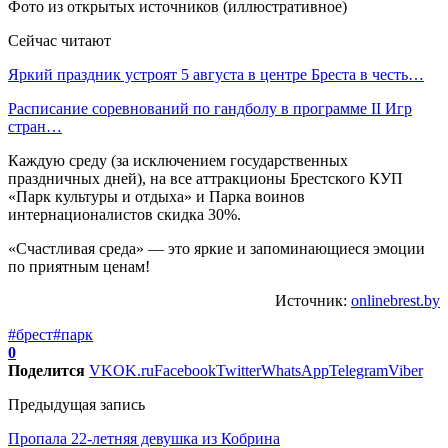
Фото из открытых источников (иллюстративное)
Сейчас читают
Яркий праздник устроят 5 августа в центре Бреста в честь…
Расписание соревнований по гандболу в программе II Игр
стран…
Каждую среду (за исключением государственных
праздничных дней), на все аттракционы Брестского КУП
«Парк культуры и отдыха» и Парка воинов
интернационалистов скидка 30%.
«Счастливая среда» — это яркие и запоминающиеся эмоции
по приятным ценам!
Источник:
onlinebrest.by
#брест
#парк
0
Поделится
VK
OK.ru
Facebook
Twitter
WhatsApp
Telegram
Viber
Предыдущая запись
Пропала 22-летняя девушка из Кобрина