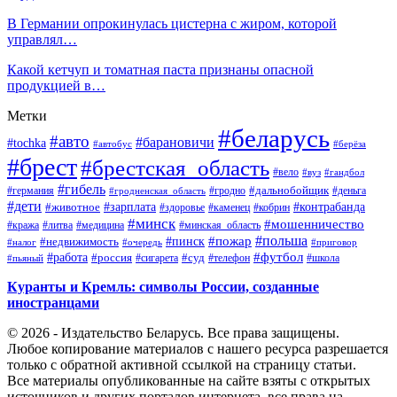
В Германии опрокинулась цистерна с жиром, которой
управлял…
Какой кетчуп и томатная паста признаны опасной
продукцией в…
Метки
#беларусь
#авто
#барановичи
#tochka
#автобус
#берёза
#брест
#брестская_область
#вело
#вуз
#гандбол
#гибель
#дальнобойщик
#германия
#гродно
#гродненская_область
#деньга
#дети
#зарплата
#животное
#контрабанда
#здоровье
#каменец
#кобрин
#минск
#мошенничество
#кража
#литва
#медицина
#минская_область
#пожар
#польша
#пинск
#недвижимость
#налог
#приговор
#очередь
#работа
#футбол
#суд
#россия
#телефон
#пьяный
#сигарета
#школа
Куранты и Кремль: символы России, созданные
иностранцами
© 2026 - Издательство Беларусь. Все права защищены.
Любое копирование материалов с нашего ресурса разрешается
только с обратной активной ссылкой на страницу статьи.
Все материалы опубликованные на сайте взяты с открытых
источников и других порталов интернета, все права на