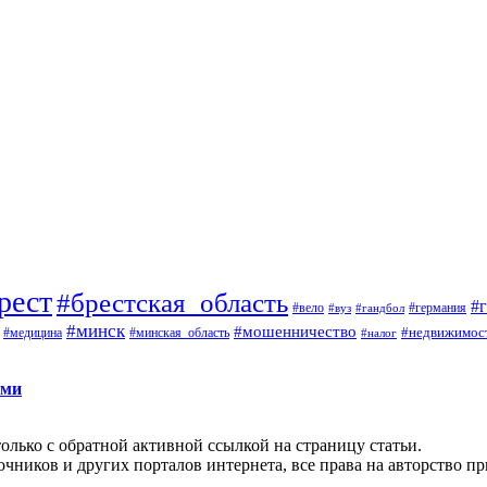
рест
#брестская_область
#
#вело
#германия
#вуз
#гандбол
#минск
#мошенничество
#недвижимос
#медицина
#минская_область
#налог
ами
олько с обратной активной ссылкой на страницу статьи.
чников и других порталов интернета, все права на авторство п