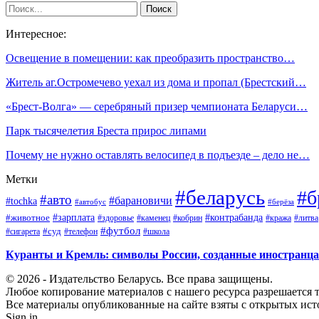
Интересное:
Освещение в помещении: как преобразить пространство…
Житель аг.Остромечево уехал из дома и пропал (Брестский…
«Брест-Волга» — серебряный призер чемпионата Беларуси…
Парк тысячелетия Бреста прирос липами
Почему не нужно оставлять велосипед в подъезде – дело не…
Метки
#беларусь
#б
#авто
#барановичи
#tochka
#автобус
#берёза
#зарплата
#животное
#контрабанда
#здоровье
#каменец
#кобрин
#кража
#литва
#футбол
#суд
#телефон
#сигарета
#школа
Куранты и Кремль: символы России, созданные иностранц
© 2026 - Издательство Беларусь. Все права защищены.
Любое копирование материалов с нашего ресурса разрешается т
Все материалы опубликованные на сайте взяты с открытых исто
Sign in