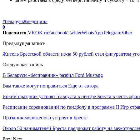
затем работаем в среду, четверг, пятницу и субботу – 10, 1
#беларусь
#медицина
0
Поделится
VK
OK.ru
Facebook
Twitter
WhatsApp
Telegram
Viber
Предыдущая запись
Житель Брестской области из-за 50 рублей стал фигурантом уго
Следующая запись
В Беларуси «бесправник» разбил Ford Mustang
Вам также могут понравиться
Еще от автора
Яркий праздник устроят 5 августа в центре Бреста в честь оф
Расписание соревнований по гандболу в программе II Игр ст
Праздник мороженого устроят в Бресте
Около 50 нанимателей Бреста предложат работу на межотрасл
Prev
Next