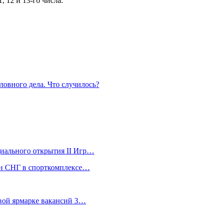
1, 12 и 13-го числа.
ловного дела. Что случилось?
ициального открытия II Игр…
ран СНГ в спорткомплексе…
евой ярмарке вакансий 3…