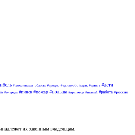
гибель
#дети
#дальнобойщик
#гродно
#гродненская_область
#деньга
#пожар
#польша
#пинск
#работа
ть
#россия
#приговор
#пьяный
#очередь
ринадлежат их законным владельцам.