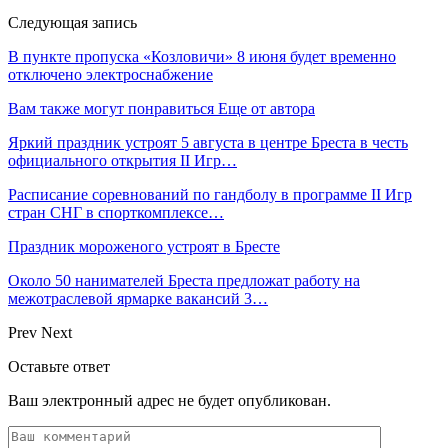
Следующая запись
В пункте пропуска «Козловичи» 8 июня будет временно
отключено электроснабжение
Вам также могут понравиться
Еще от автора
Яркий праздник устроят 5 августа в центре Бреста в честь
официального открытия II Игр…
Расписание соревнований по гандболу в программе II Игр
стран СНГ в спорткомплексе…
Праздник мороженого устроят в Бресте
Около 50 нанимателей Бреста предложат работу на
межотраслевой ярмарке вакансий 3…
Prev
Next
Оставьте ответ
Ваш электронный адрес не будет опубликован.