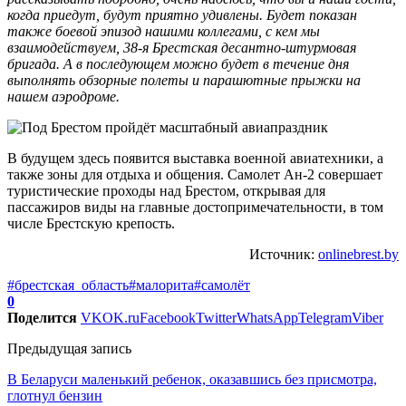
когда приедут, будут приятно удивлены. Будет показан
также боевой эпизод нашими коллегами, с кем мы
взаимодействуем, 38-я Брестская десантно-штурмовая
бригада. А в последующем можно будет в течение дня
выполнять обзорные полеты и парашютные прыжки на
нашем аэродроме.
В будущем здесь появится выставка военной авиатехники, а
также зоны для отдыха и общения. Самолет Ан-2 совершает
туристические проходы над Брестом, открывая для
пассажиров виды на главные достопримечательности, в том
числе Брестскую крепость.
Источник:
onlinebrest.by
#брестская_область
#малорита
#самолёт
0
Поделится
VK
OK.ru
Facebook
Twitter
WhatsApp
Telegram
Viber
Предыдущая запись
В Беларуси маленький ребенок, оказавшись без присмотра,
глотнул бензин