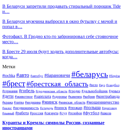
В Беларуси запретили продавать стиральный порошок Tide
и…
В Беларуси мужчина выбросил в окно бутылку с мочой и
попал в…
Фотофакт. В Гродно кто-то забронировал себе стояночное
место…
В Бресте 29 июля будут ходить дополнительные автобусы:
когда…
Метки
#беларусь
#авто
#барановичи
#tochka
#автобус
#берёза
#брест
#брестская_область
#вело
#вуз
#гандбол
#гибель
#дальнобойщик
#германия
#гродно
#гродненская_область
#деньга
#дети
#зарплата
#животное
#контрабанда
#здоровье
#каменец
#кобрин
#минск
#мошенничество
#кража
#литва
#медицина
#минская_область
#пожар
#польша
#пинск
#недвижимость
#налог
#приговор
#очередь
#работа
#футбол
#суд
#россия
#телефон
#пьяный
#сигарета
#школа
Куранты и Кремль: символы России, созданные
иностранцами