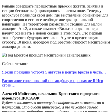
Раньше совершать парашютные прыжки (кстати, занятия в
секции бесплатные) приходилось в чистом поле. Теперь у
аэроклуба появился свой дом, где выставлены ориентиры для
спортсменов и есть все необходимое для правильной
навигации. На территории разместили стоянки для малой
авиации. Ан-2, а также самолет «Вильга» и два планера
начнут осваивать в новой секции в этом году. Это первый
этап обучения будущих летчиков. А уже в предстоящую
субботу, 10 июня, аэродром под Брестом откроют масштабным
авиапраздником.
Сейчас читают
Яркий праздник устроят 5 августа в центре Бреста в честь…
Расписание соревнований по гандболу в программе II Игр
стран…
Алексей Мойсевич, начальник Брестского городского
аэроклуба ДОСААФ:
Будет выполняться авиашоу досаафовскими самолетами и
планерами. Это будет интересно, я бы не хотел сейчас
рассказывать подробно, очень надеюсь, что вы и наши гости,