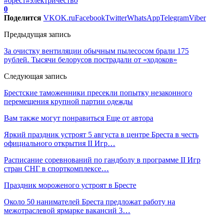
#брест
#электричество
0
Поделится
VK
OK.ru
Facebook
Twitter
WhatsApp
Telegram
Viber
Предыдущая запись
За очистку вентиляции обычным пылесосом брали 175
рублей. Тысячи белорусов пострадали от «ходоков»
Следующая запись
Брестские таможенники пресекли попытку незаконного
перемещения крупной партии одежды
Вам также могут понравиться
Еще от автора
Яркий праздник устроят 5 августа в центре Бреста в честь
официального открытия II Игр…
Расписание соревнований по гандболу в программе II Игр
стран СНГ в спорткомплексе…
Праздник мороженого устроят в Бресте
Около 50 нанимателей Бреста предложат работу на
межотраслевой ярмарке вакансий 3…