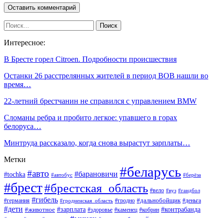
Интересное:
В Бресте горел Citroen. Подробности происшествия
Останки 26 расстрелянных жителей в период ВОВ нашли во
время…
22-летний брестчанин не справился с управлением BMW
Сломаны ребра и пробито легкое: упавшего в горах
белоруса…
Минтруда рассказало, когда снова вырастут зарплаты…
Метки
#беларусь
#авто
#барановичи
#tochka
#автобус
#берёза
#брест
#брестская_область
#вело
#вуз
#гандбол
#гибель
#дальнобойщик
#германия
#гродно
#гродненская_область
#деньга
#дети
#зарплата
#животное
#контрабанда
#здоровье
#каменец
#кобрин