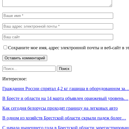
Сохраните мое имя, адрес электронной почты и веб-сайт в э
Интересное:
Гражданин России спрятал 4,2 кг гашиша в оборудованном за
В Бресте и области на 14 марта объявлен оранжевый уровень…
Как сегодня белорусы проходят границу на легковых авто
В одном из хозяйств Брестской области скрыли падеж более…
С начала нынешнего года в Брестской области зарегистриров