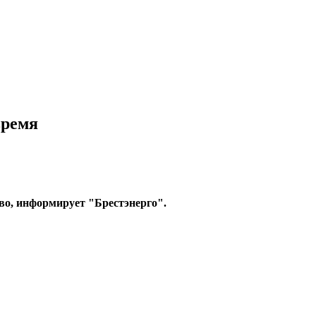
время
тво, информирует "Брестэнерго".