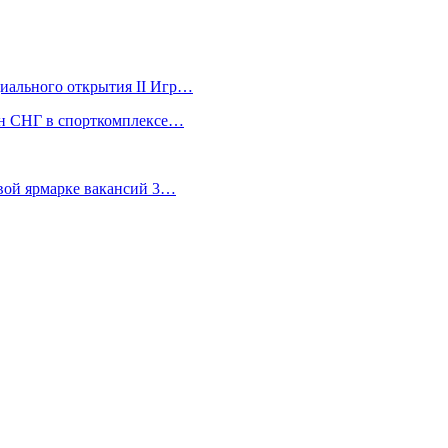
ициального открытия II Игр…
ран СНГ в спорткомплексе…
евой ярмарке вакансий 3…