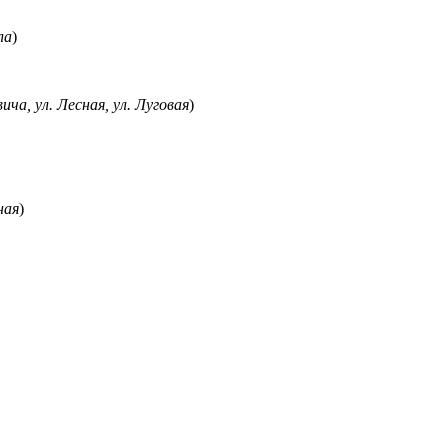
ла
)
ича, ул. Лесная, ул. Луговая
)
ная
)