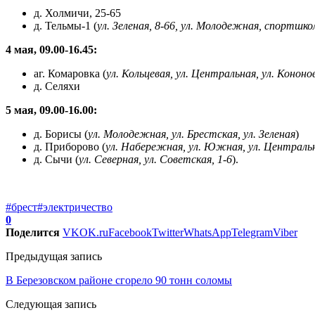
д. Холмичи, 25-65
д. Тельмы-1 (
ул. Зеленая, 8-66, ул. Молодежная, спортшко
4 мая, 09.00-16.45:
аг. Комаровка (
ул. Кольцевая, ул. Центральная, ул. Кононов
д. Селяхи
5 мая, 09.00-16.00:
д. Борисы (
ул. Молодежная, ул. Брестская, ул. Зеленая
)
д. Приборово (
ул. Набережная, ул. Южная, ул. Централь
д. Сычи (
ул. Северная, ул. Советская, 1-6
).
#брест
#электричество
0
Поделится
VK
OK.ru
Facebook
Twitter
WhatsApp
Telegram
Viber
Предыдущая запись
В Березовском районе сгорело 90 тонн соломы
Следующая запись