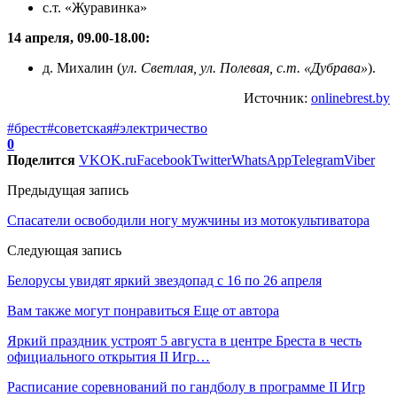
с.т. «Журавинка»
14 апреля, 09.00-18.00:
д. Михалин (
ул. Светлая, ул. Полевая, с.т. «Дубрава»
).
Источник:
onlinebrest.by
#брест
#советская
#электричество
0
Поделится
VK
OK.ru
Facebook
Twitter
WhatsApp
Telegram
Viber
Предыдущая запись
Спасатели освободили ногу мужчины из мотокультиватора
Следующая запись
Белорусы увидят яркий звездопад с 16 по 26 апреля
Вам также могут понравиться
Еще от автора
Яркий праздник устроят 5 августа в центре Бреста в честь
официального открытия II Игр…
Расписание соревнований по гандболу в программе II Игр